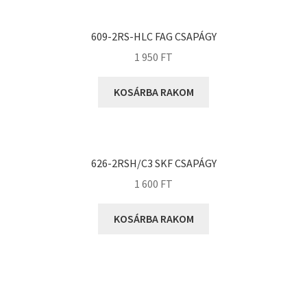
KOYO
Megadyne
609-2RS-HLC FAG CSAPÁGY
MGK
1 950
FT
MGM
Mitsuboshi
KOSÁRBA RAKOM
MSC
Nachi
NIS
626-2RSH/C3 SKF CSAPÁGY
NMB
1 600
FT
NSK
KOSÁRBA RAKOM
NTN
Optibelt
PERMAGLIDE
PowerBelt