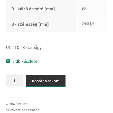
CX
90
D - külső átmérő [mm]
Dichtomatik
DKF
24/51,6
B - szélesség [mm]
DTE
E.v.
Elatech
UC 210 FK csapágy
ESE
Excelbelt
2 db készleten
EZO
FAG
UC
Kosárba rakom
FAG
210
FBJ
FK
csapágy
FK
mennyiség
Cikkszám:
9371
FKL
Kategória:
csapágyak