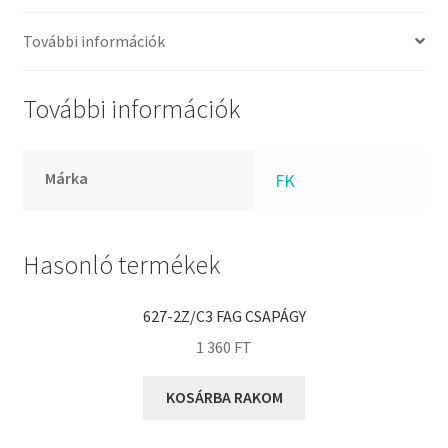
FKM
GLY
További információk
Goodyear
HCH
További információk
Hutchinson
IBB
Márka
FK
IBC
IBU
IKO
Hasonló termékek
INA
627-2Z/C3 FAG CSAPÁGY
INT
1 360
FT
KBS
KG
KOSÁRBA RAKOM
KML