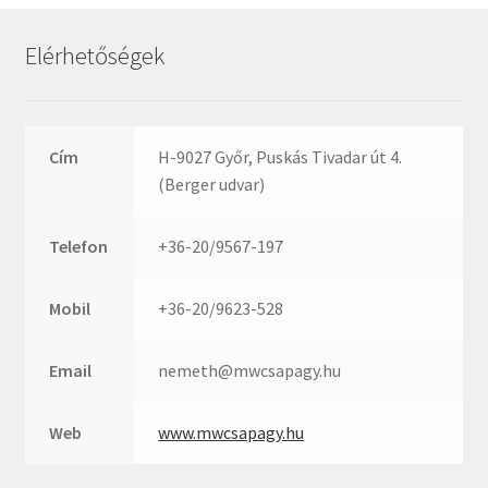
Rexroth
Roulunds
Elérhetőségek
Rubena
SKF
SNR
Cím
H-9027 Győr, Puskás Tivadar út 4.
SWR
(Berger udvar)
teCom
Telefon
+36-20/9567-197
Temapack
TOPROL
Mobil
+36-20/9623-528
URB
WEST
Email
nemeth@mwcsapagy.hu
WSW
WUH
Web
www.mwcsapagy.hu
ZKL