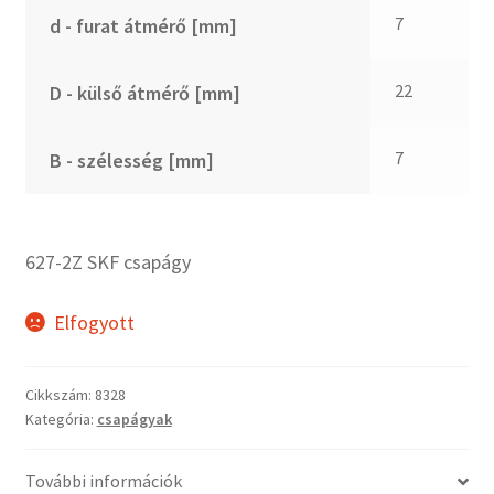
CX
7
d - furat átmérő [mm]
Dichtomatik
DKF
22
D - külső átmérő [mm]
DTE
E.v.
7
B - szélesség [mm]
Elatech
ESE
Excelbelt
627-2Z SKF csapágy
EZO
FAG
Elfogyott
FAG
FBJ
Cikkszám:
8328
Kategória:
csapágyak
FK
FKL
További információk