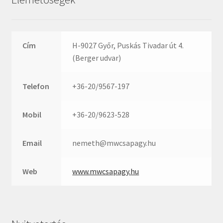
Rexroth
Roulunds
Rubena
Cím
H-9027 Győr, Puskás Tivadar út 4.
SKF
(Berger udvar)
SNR
SWR
Telefon
+36-20/9567-197
teCom
Temapack
Mobil
+36-20/9623-528
TOPROL
Email
nemeth@mwcsapagy.hu
URB
WEST
Web
www.mwcsapagy.hu
WSW
WUH
ZKL