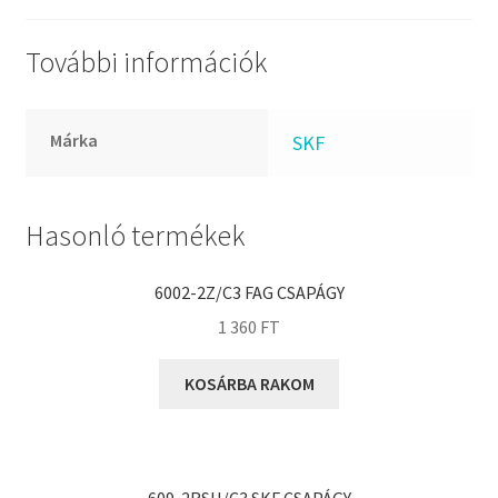
FKM
GLY
További információk
Goodyear
HCH
Márka
SKF
Hutchinson
IBB
IBC
Hasonló termékek
IBU
IKO
6002-2Z/C3 FAG CSAPÁGY
INA
1 360
FT
INT
KOSÁRBA RAKOM
KBS
KG
KML