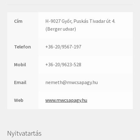
KOYO
Megadyne
MGK
Cím
H-9027 Győr, Puskás Tivadar út 4.
(Berger udvar)
MGM
Mitsuboshi
Telefon
+36-20/9567-197
MSC
Nachi
Mobil
+36-20/9623-528
NIS
NMB
Email
nemeth@mwcsapagy.hu
NSK
Web
www.mwcsapagy.hu
NTN
Optibelt
PERMAGLIDE
PowerBelt
Nyitvatartás