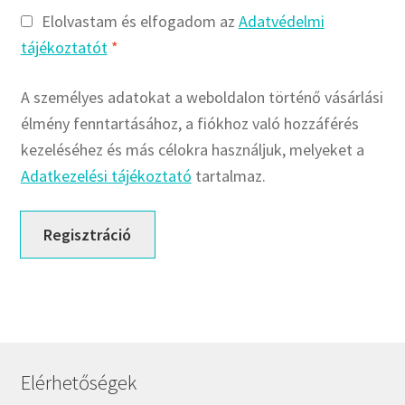
FKM
Elolvastam és elfogadom az
Adatvédelmi
GLY
tájékoztatót
*
Goodyear
HCH
A személyes adatokat a weboldalon történő vásárlási
Hutchinson
élmény fenntartásához, a fiókhoz való hozzáférés
IBB
kezeléséhez és más célokra használjuk, melyeket a
Adatkezelési tájékoztató
tartalmaz.
IBC
IBU
Regisztráció
IKO
INA
INT
KBS
KG
KML
Elérhetőségek