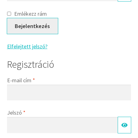
CX
Dichtomatik
Emlékezz rám
DKF
Bejelentkezés
DTE
E.v.
Elfelejtett jelszó?
Elatech
ESE
Regisztráció
Excelbelt
Kötelező
EZO
E-mail cím
*
FAG
FAG
FBJ
Kötelező
Jelszó
*
FK
FKL