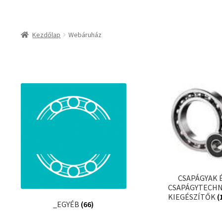
csapágyak és csapágy
csapágyak
Kezdőlap
Webáruház
csapágyegységek
csapágyházak
csapágytartozékok
hajtástechnikai termé
fogaskerekek, foga
agyas- és lapláncke
szíjak, ékszíjak
lineáris technika
szimeringek, tömítés
CSAPÁGYAK 
zégergyűrűk
CSAPÁGYTECHN
KIEGÉSZÍTŐK
(
_EGYÉB
(66)