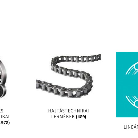
technikai kiegészítők
Bando
BECO
CBF-SNH
CDX
CHF
kek
CHI
slécek
CMB
rekek
Codex
Codex Extreme
COM-A
ek
Concar
ÉS
HAJTÁSTECHNIKAI
Contitech
IKAI
TERMÉKEK
(489)
1978)
Corteco
LINEÁ
CX