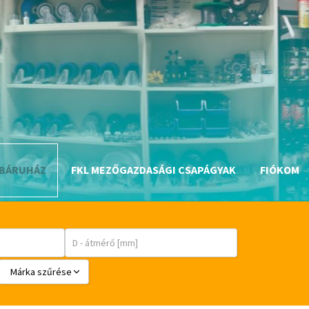
BÁRUHÁZ
FKL MEZŐGAZDASÁGI CSAPÁGYAK
FIÓKOM
Márka szűrése
BABSL