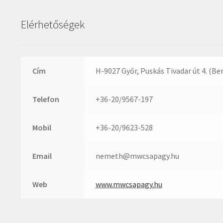
Elérhetőségek
Cím
H-9027 Győr, Puskás Tivadar út 4. (Be
Telefon
+36-20/9567-197
Mobil
+36-20/9623-528
Email
nemeth@mwcsapagy.hu
Web
www.mwcsapagy.hu