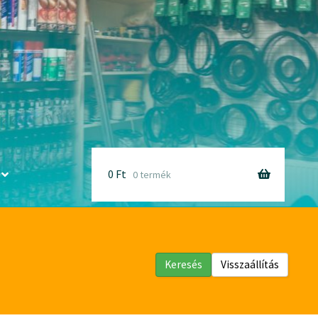
0
Ft
0 termék
Keresés
Visszaállítás