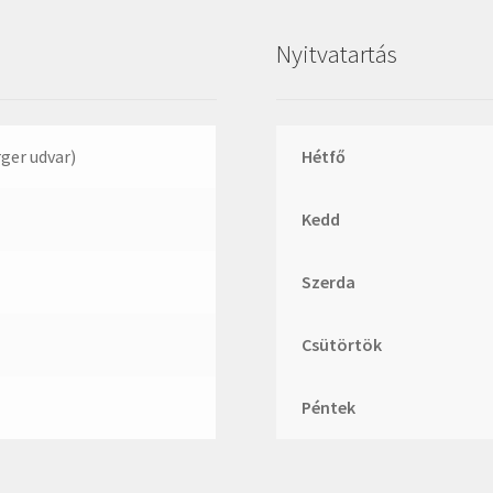
GLY
Nyitvatartás
Goodyear
HCH
Hutchinson
rger udvar)
Hétfő
IBB
IBC
Kedd
IBU
IKO
Szerda
INA
INT
Csütörtök
KBS
Péntek
KG
KML
KOYO