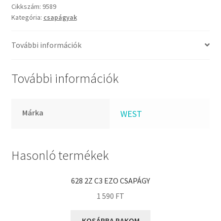
FKM
gömbcsapágy
Cikkszám:
9589
GLY
Kategória:
csapágyak
mennyiség
Goodyear
További információk
HCH
Hutchinson
További információk
IBB
IBC
IBU
Márka
WEST
IKO
INA
Hasonló termékek
INT
KBS
628 2Z C3 EZO CSAPÁGY
KG
1 590
FT
KML
KOSÁRBA RAKOM