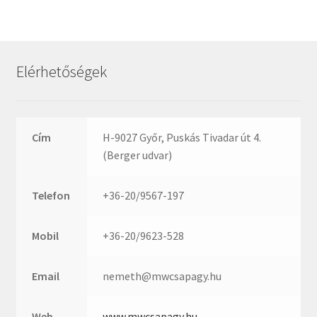
Rexroth
Roulunds
Rubena
Elérhetőségek
SKF
SNR
SWR
Cím
H-9027 Győr, Puskás Tivadar út 4.
teCom
(Berger udvar)
Temapack
TOPROL
Telefon
+36-20/9567-197
URB
WEST
Mobil
+36-20/9623-528
WSW
WUH
Email
nemeth@mwcsapagy.hu
ZKL
Web
www.mwcsapagy.hu