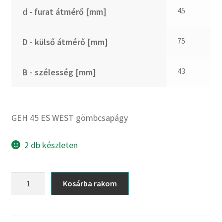
CX
45
d - furat átmérő [mm]
Dichtomatik
DKF
75
D - külső átmérő [mm]
DTE
E.v.
43
B - szélesség [mm]
Elatech
ESE
Excelbelt
GEH 45 ES WEST gömbcsapágy
EZO
FAG
2 db készleten
FAG
FBJ
GEH
Kosárba rakom
45
FK
ES
FKL
WEST