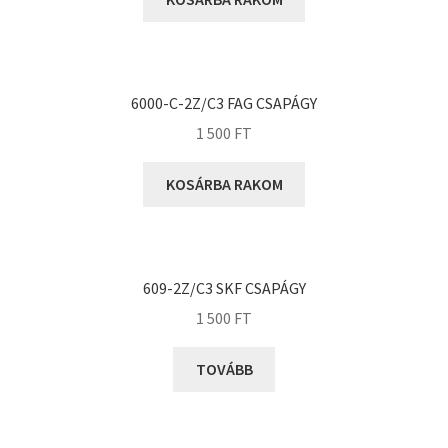
KOYO
Megadyne
MGK
MGM
6000-C-2Z/C3 FAG CSAPÁGY
Mitsuboshi
1 500
FT
MSC
KOSÁRBA RAKOM
Nachi
NIS
NMB
609-2Z/C3 SKF CSAPÁGY
NSK
1 500
FT
NTN
Optibelt
TOVÁBB
PERMAGLIDE
PowerBelt