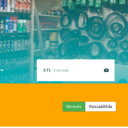
0
Ft
0 termék
Keresés
Visszaállítás