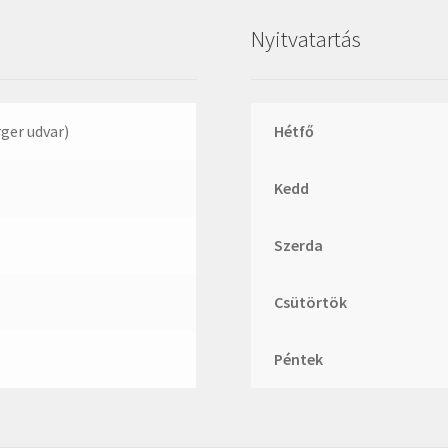
Megadyne
Nyitvatartás
MGK
MGM
Mitsuboshi
rger udvar)
Hétfő
MSC
Nachi
Kedd
NIS
Szerda
NMB
NSK
Csütörtök
NTN
Optibelt
Péntek
PERMAGLIDE
PowerBelt
Rexroth