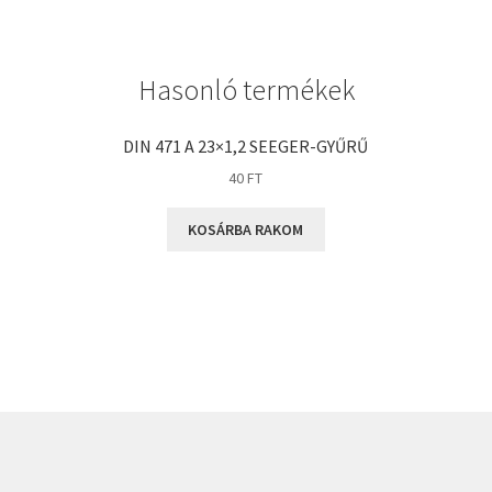
GLY
Goodyear
Hasonló termékek
HCH
Hutchinson
DIN 471 A 23×1,2 SEEGER-GYŰRŰ
IBB
40
FT
IBC
KOSÁRBA RAKOM
IBU
IKO
INA
INT
KBS
KG
KML
KOYO