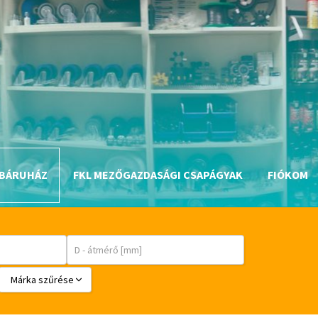
BÁRUHÁZ
FKL MEZŐGAZDASÁGI CSAPÁGYAK
FIÓKOM
Márka szűrése
BABSL