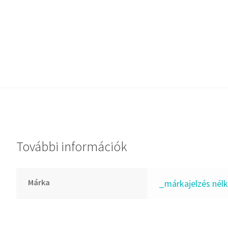
Dichtomatik
DKF
DTE
E.v.
Elatech
ESE
Excelbelt
EZO
FAG
További információk
FAG
FBJ
Márka
_márkajelzés nélk
FK
FKL
FKM