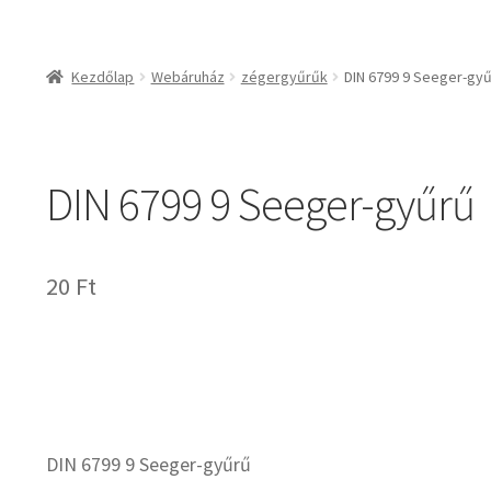
csapágyak és csapágy
csapágyak
Kezdőlap
Webáruház
zégergyűrűk
DIN 6799 9 Seeger-gy
csapágyegységek
csapágyházak
csapágytartozékok
DIN 6799 9 Seeger-gyűrű
hajtástechnikai termé
fogaskerekek, foga
agyas- és lapláncke
20
Ft
szíjak, ékszíjak
lineáris technika
szimeringek, tömítés
zégergyűrűk
DIN 6799 9 Seeger-gyűrű