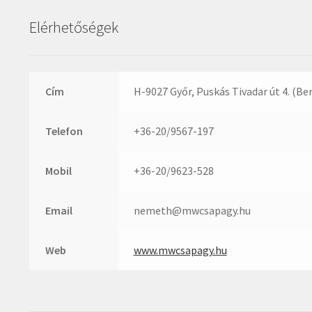
Elérhetőségek
Cím
H-9027 Győr, Puskás Tivadar út 4. (Be
Telefon
+36-20/9567-197
Mobil
+36-20/9623-528
Email
nemeth@mwcsapagy.hu
Web
www.mwcsapagy.hu