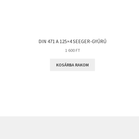
DIN 471 A 125×4 SEEGER-GYŰRŰ
1 600
FT
KOSÁRBA RAKOM