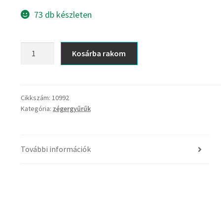
73 db készleten
DIN
Kosárba rakom
6799
9
Seeger-
gyűrű
Cikkszám:
10992
Kategória:
zégergyűrűk
mennyiség
További információk