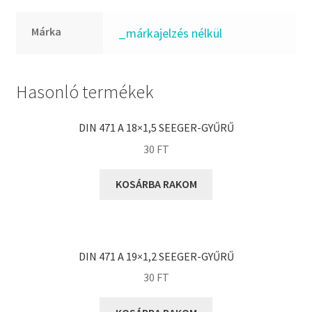
FKM
GLY
Márka
_márkajelzés nélkül
Goodyear
HCH
Hasonló termékek
Hutchinson
IBB
DIN 471 A 18×1,5 SEEGER-GYŰRŰ
IBC
30
FT
IBU
IKO
KOSÁRBA RAKOM
INA
INT
KBS
DIN 471 A 19×1,2 SEEGER-GYŰRŰ
KG
30
FT
KML