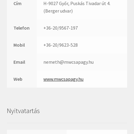
Rexroth
Cím
H-9027 Győr, Puskás Tivadar út 4.
Roulunds
(Berger udvar)
Rubena
Telefon
+36-20/9567-197
SKF
SNR
Mobil
+36-20/9623-528
SWR
teCom
Email
nemeth@mwcsapagy.hu
Temapack
TOPROL
Web
www.mwcsapagy.hu
URB
WEST
WSW
Nyitvatartás
WUH
ZKL