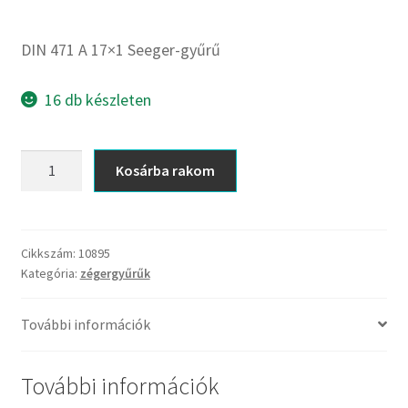
CX
Dichtomatik
DIN 471 A 17×1 Seeger-gyűrű
DKF
DTE
16 db készleten
E.v.
Elatech
DIN
Kosárba rakom
ESE
471
Excelbelt
A
17x1
EZO
Seeger-
Cikkszám:
10895
FAG
Kategória:
zégergyűrűk
gyűrű
FAG
mennyiség
FBJ
További információk
FK
További információk
FKL