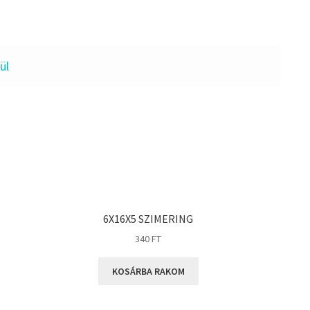
ül
6X16X5 SZIMERING
340
FT
KOSÁRBA RAKOM