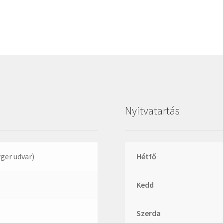
Megadyne
MGK
MGM
Mitsuboshi
MSC
Nachi
NIS
Nyitvatartás
NMB
NSK
NTN
rger udvar)
Hétfő
Optibelt
Kedd
PERMAGLIDE
PowerBelt
Szerda
Rexroth