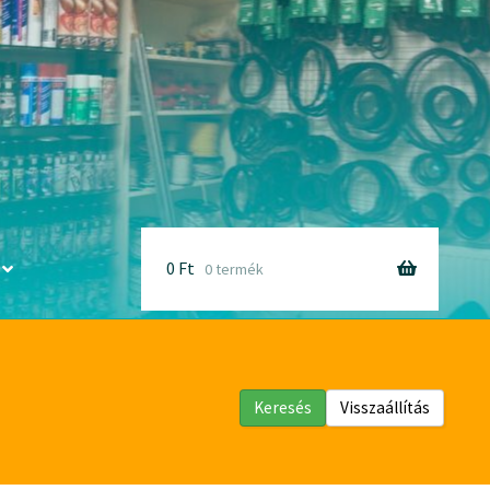
0
Ft
0 termék
Keresés
Visszaállítás