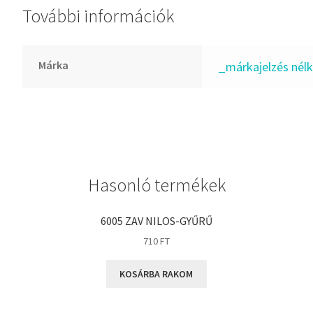
További információk
GLY
Goodyear
HCH
Márka
_márkajelzés nélk
Hutchinson
IBB
IBC
IBU
IKO
Hasonló termékek
INA
INT
6005 ZAV NILOS-GYŰRŰ
KBS
710
FT
KG
KOSÁRBA RAKOM
KML
KOYO