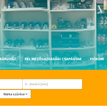
BÁRUHÁZ
FKL MEZŐGAZDASÁGI CSAPÁGYAK
FIÓKOM
Márka szűrése
BABSL