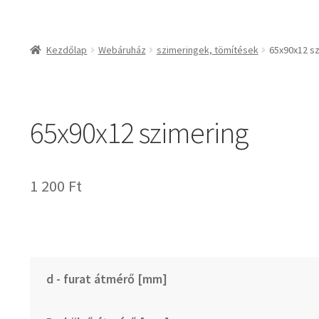
csapágyak és csapágy
csapágyak
Kezdőlap
Webáruház
szimeringek, tömítések
65x90x12 s
csapágyegységek
csapágyházak
csapágytartozékok
65x90x12 szimering
hajtástechnikai termé
fogaskerekek, foga
agyas- és lapláncke
1 200
Ft
szíjak, ékszíjak
lineáris technika
szimeringek, tömítés
zégergyűrűk
d - furat átmérő [mm]