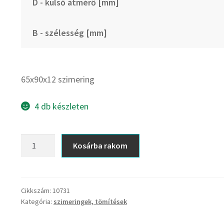
D - külső átmérő [mm]
B - szélesség [mm]
65x90x12 szimering
4 db készleten
65x90x12
Kosárba rakom
szimering
mennyiség
Cikkszám:
10731
Kategória:
szimeringek, tömítések