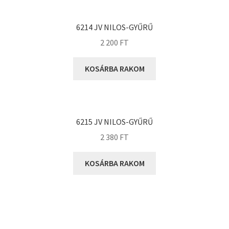
KOYO
Megadyne
6214 JV NILOS-GYŰRŰ
MGK
2 200
FT
MGM
Mitsuboshi
KOSÁRBA RAKOM
MSC
Nachi
NIS
6215 JV NILOS-GYŰRŰ
NMB
2 380
FT
NSK
KOSÁRBA RAKOM
NTN
Optibelt
PERMAGLIDE
PowerBelt