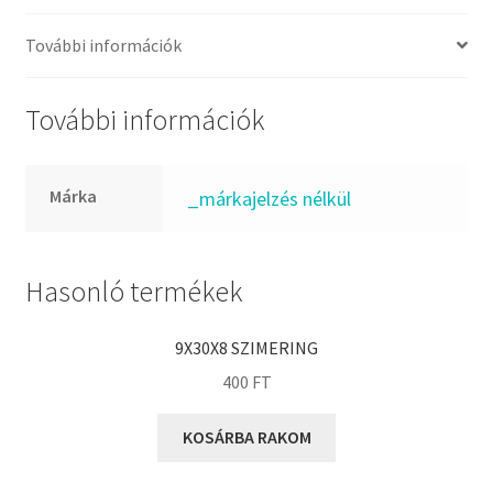
FKM
GLY
További információk
Goodyear
HCH
További információk
Hutchinson
IBB
Márka
_márkajelzés nélkül
IBC
IBU
IKO
Hasonló termékek
INA
9X30X8 SZIMERING
INT
400
FT
KBS
KG
KOSÁRBA RAKOM
KML