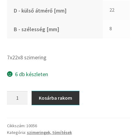
CX
22
D - külső átmérő [mm]
Dichtomatik
DKF
8
B - szélesség [mm]
DTE
E.v.
Elatech
7x22x8 szimering
ESE
Excelbelt
6 db készleten
EZO
FAG
7x22x8
Kosárba rakom
FAG
szimering
FBJ
mennyiség
FK
Cikkszám:
10056
FKL
Kategória:
szimeringek, tömítések