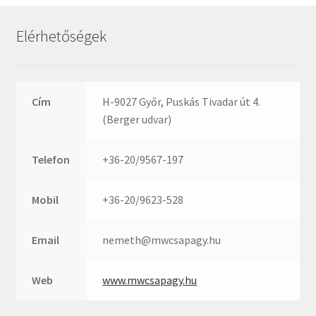
Rexroth
Roulunds
Elérhetőségek
Rubena
SKF
SNR
Cím
H-9027 Győr, Puskás Tivadar út 4.
SWR
(Berger udvar)
teCom
Telefon
+36-20/9567-197
Temapack
TOPROL
Mobil
+36-20/9623-528
URB
WEST
Email
nemeth@mwcsapagy.hu
WSW
WUH
Web
www.mwcsapagy.hu
ZKL