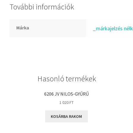
További információk
GLY
Goodyear
HCH
Márka
_márkajelzés nélk
Hutchinson
IBB
IBC
IBU
IKO
Hasonló termékek
INA
INT
6206 JV NILOS-GYŰRŰ
KBS
1 020
FT
KG
KOSÁRBA RAKOM
KML
KOYO