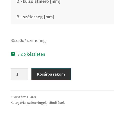
D - külső átmérő [mm]
B - szélesség [mm]
35x50x7 szimering
7 db készleten
35x50x7
Kosárba rakom
szimering
mennyiség
Cikkszám:
10460
Kategória:
szimeringek, tömítések