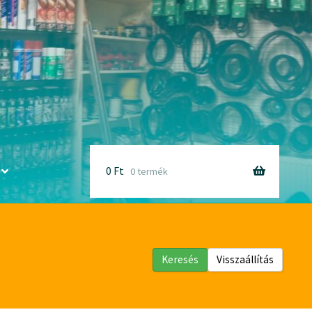
0
Ft
0 termék
Keresés
Visszaállítás