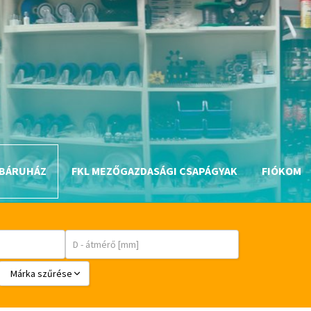
BÁRUHÁZ
FKL MEZŐGAZDASÁGI CSAPÁGYAK
FIÓKOM
Márka szűrése
BABSL