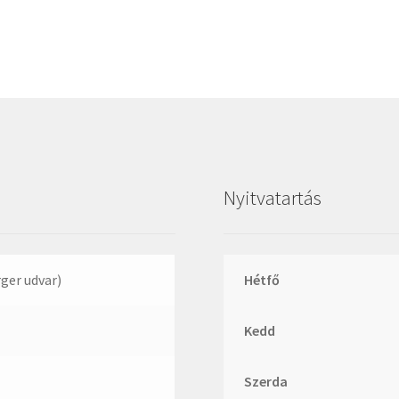
Megadyne
MGK
MGM
Mitsuboshi
MSC
Nachi
NIS
Nyitvatartás
NMB
NSK
NTN
rger udvar)
Hétfő
Optibelt
Kedd
PERMAGLIDE
PowerBelt
Szerda
Rexroth