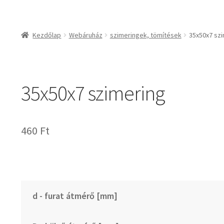
csapágyak és csapágy
csapágyak
Kezdőlap
Webáruház
szimeringek, tömítések
35x50x7 sz
csapágyegységek
csapágyházak
csapágytartozékok
35x50x7 szimering
hajtástechnikai termé
fogaskerekek, foga
agyas- és lapláncke
460
Ft
szíjak, ékszíjak
lineáris technika
szimeringek, tömítés
zégergyűrűk
d - furat átmérő [mm]