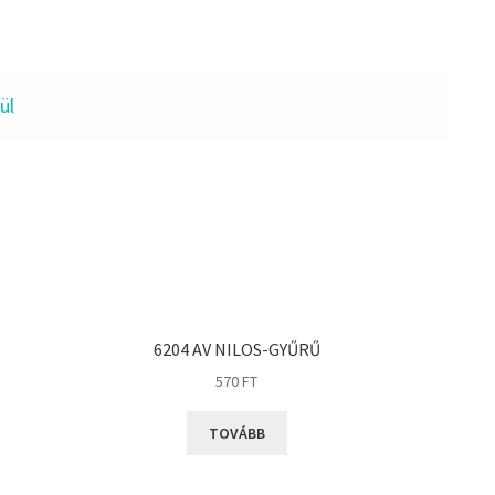
ül
6204 AV NILOS-GYŰRŰ
570
FT
TOVÁBB