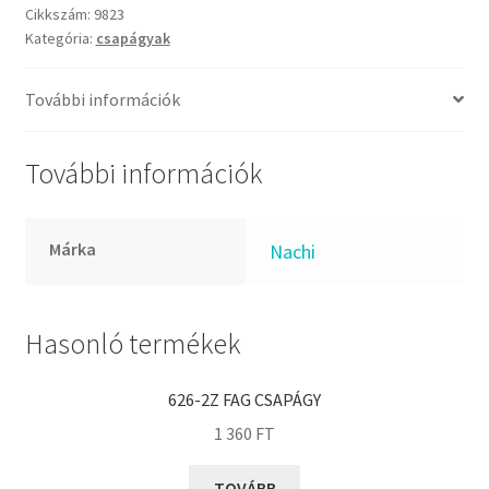
FKM
mennyiség
Cikkszám:
9823
GLY
Kategória:
csapágyak
Goodyear
További információk
HCH
Hutchinson
További információk
IBB
IBC
IBU
Márka
Nachi
IKO
INA
Hasonló termékek
INT
KBS
626-2Z FAG CSAPÁGY
KG
1 360
FT
KML
TOVÁBB