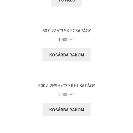
KOYO
Megadyne
MGK
MGM
607-2Z/C3 SKF CSAPÁGY
Mitsuboshi
1 400
FT
MSC
KOSÁRBA RAKOM
Nachi
NIS
NMB
6002-2RSH/C3 SKF CSAPÁGY
NSK
2 000
FT
NTN
Optibelt
KOSÁRBA RAKOM
PERMAGLIDE
PowerBelt