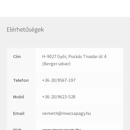
Rexroth
Roulunds
Rubena
Elérhetőségek
SKF
SNR
SWR
Cím
H-9027 Győr, Puskás Tivadar út 4.
teCom
(Berger udvar)
Temapack
TOPROL
Telefon
+36-20/9567-197
URB
WEST
Mobil
+36-20/9623-528
WSW
WUH
Email
nemeth@mwcsapagy.hu
ZKL
Web
www.mwcsapagy.hu