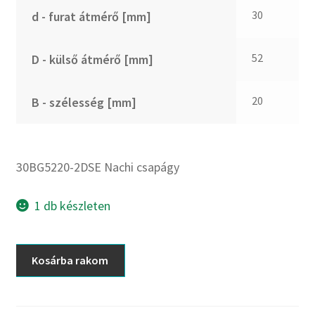
CX
30
d - furat átmérő [mm]
Dichtomatik
DKF
52
D - külső átmérő [mm]
DTE
E.v.
20
B - szélesség [mm]
Elatech
ESE
Excelbelt
30BG5220-2DSE Nachi csapágy
EZO
FAG
1 db készleten
FAG
FBJ
30BG5220-
Kosárba rakom
2DSE
FK
Nachi
FKL
csapágy