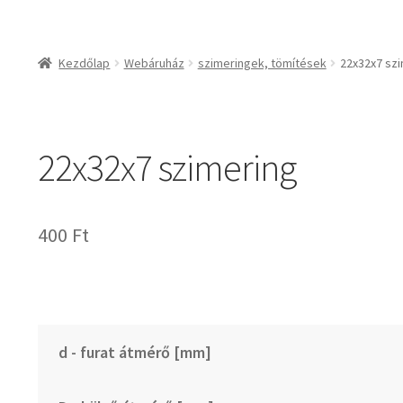
csapágyak és csapágy
csapágyak
Kezdőlap
Webáruház
szimeringek, tömítések
22x32x7 sz
csapágyegységek
csapágyházak
csapágytartozékok
22x32x7 szimering
hajtástechnikai termé
fogaskerekek, foga
agyas- és lapláncke
400
Ft
szíjak, ékszíjak
lineáris technika
szimeringek, tömítés
zégergyűrűk
d - furat átmérő [mm]