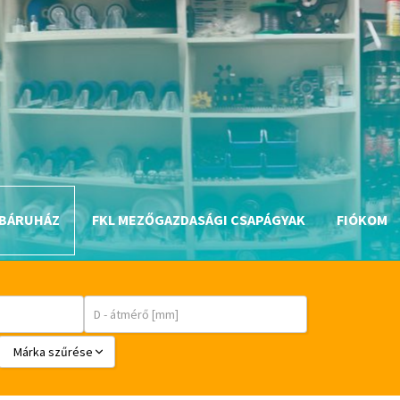
BÁRUHÁZ
FKL MEZŐGAZDASÁGI CSAPÁGYAK
FIÓKOM
Márka szűrése
BABSL