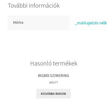
További információk
GLY
Goodyear
HCH
Márka
_márkajelzés nélk
Hutchinson
IBB
IBC
IBU
IKO
Hasonló termékek
INA
INT
8X18X5 SZIMERING
KBS
400
FT
KG
KOSÁRBA RAKOM
KML
KOYO