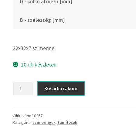
D - külső átmérő [mm]
B - szélesség [mm]
22x32x7 szimering
10 db készleten
22x32x7
Kosárba rakom
szimering
mennyiség
Cikkszám:
10267
Kategória:
szimeringek, tömítések