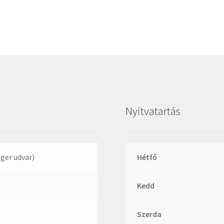
Megadyne
MGK
MGM
Mitsuboshi
MSC
Nachi
NIS
Nyitvatartás
NMB
NSK
NTN
rger udvar)
Hétfő
Optibelt
Kedd
PERMAGLIDE
PowerBelt
Szerda
Rexroth