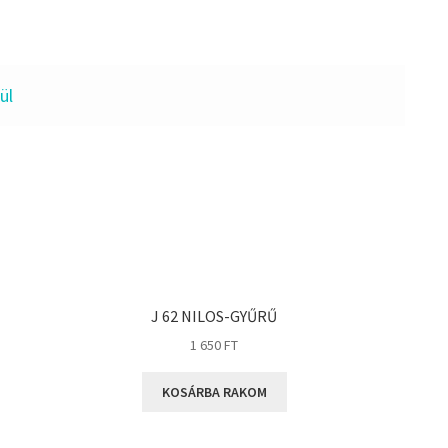
ül
J 62 NILOS-GYŰRŰ
1 650
FT
KOSÁRBA RAKOM