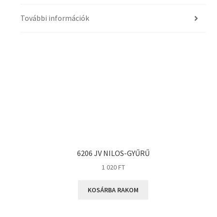
További információk
6206 JV NILOS-GYŰRŰ
1 020
FT
KOSÁRBA RAKOM