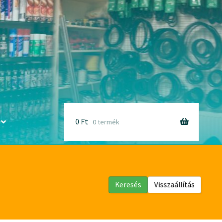
0
Ft
0 termék
Keresés
Visszaállítás