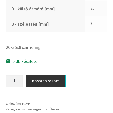
CX
35
D - külső átmérő [mm]
Dichtomatik
DKF
8
B - szélesség [mm]
DTE
E.v.
Elatech
20x35x8 szimering
ESE
Excelbelt
5 db készleten
EZO
FAG
20x35x8
Kosárba rakom
FAG
szimering
FBJ
mennyiség
FK
Cikkszám:
10245
FKL
Kategória:
szimeringek, tömítések