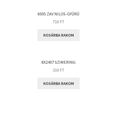
KOYO
Megadyne
6005 ZAV NILOS-GYŰRŰ
MGK
710
FT
MGM
Mitsuboshi
KOSÁRBA RAKOM
MSC
Nachi
NIS
8X24X7 SZIMERING
NMB
310
FT
NSK
KOSÁRBA RAKOM
NTN
Optibelt
PERMAGLIDE
PowerBelt