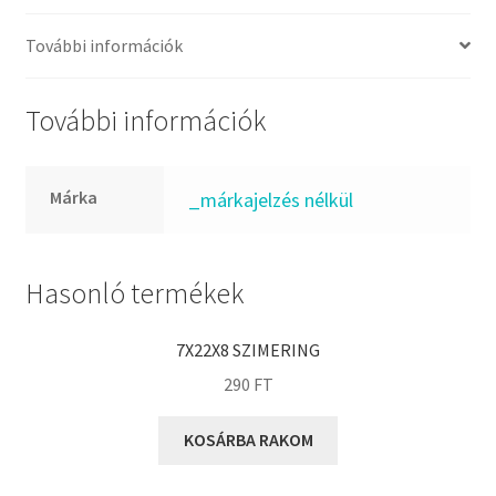
FKM
GLY
További információk
Goodyear
HCH
További információk
Hutchinson
IBB
Márka
_márkajelzés nélkül
IBC
IBU
IKO
Hasonló termékek
INA
7X22X8 SZIMERING
INT
290
FT
KBS
KG
KOSÁRBA RAKOM
KML