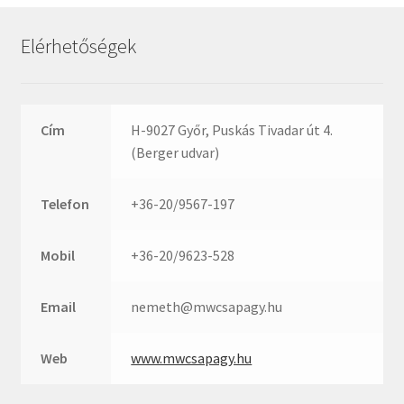
Rexroth
Roulunds
Elérhetőségek
Rubena
SKF
SNR
Cím
H-9027 Győr, Puskás Tivadar út 4.
SWR
(Berger udvar)
teCom
Telefon
+36-20/9567-197
Temapack
TOPROL
Mobil
+36-20/9623-528
URB
WEST
Email
nemeth@mwcsapagy.hu
WSW
WUH
Web
www.mwcsapagy.hu
ZKL