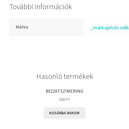
További információk
GLY
Goodyear
HCH
Márka
_márkajelzés nélk
Hutchinson
IBB
IBC
IBU
IKO
Hasonló termékek
INA
INT
8X22X7 SZIMERING
KBS
300
FT
KG
KOSÁRBA RAKOM
KML
KOYO