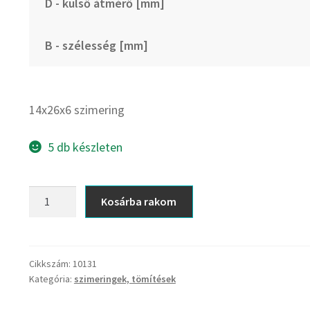
D - külső átmérő [mm]
B - szélesség [mm]
14x26x6 szimering
5 db készleten
14x26x6
Kosárba rakom
szimering
mennyiség
Cikkszám:
10131
Kategória:
szimeringek, tömítések