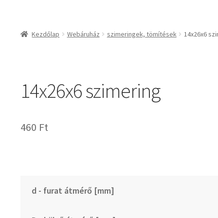
csapágyak és csapágy
csapágyak
Kezdőlap
Webáruház
szimeringek, tömítések
14x26x6 sz
csapágyegységek
csapágyházak
csapágytartozékok
14x26x6 szimering
hajtástechnikai termé
fogaskerekek, foga
agyas- és lapláncke
460
Ft
szíjak, ékszíjak
lineáris technika
szimeringek, tömítés
zégergyűrűk
d - furat átmérő [mm]