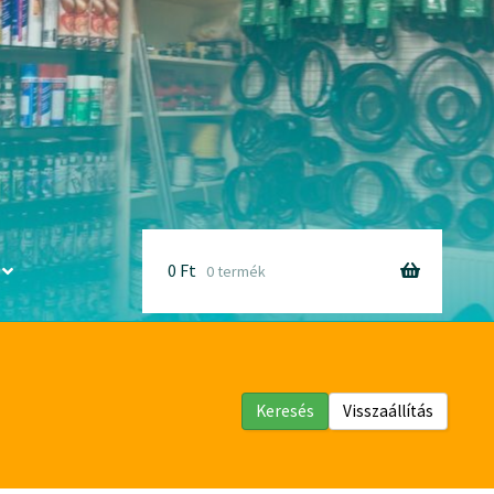
0
Ft
0 termék
Keresés
Visszaállítás