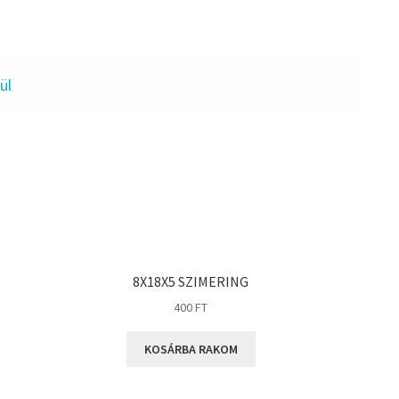
ül
8X18X5 SZIMERING
400
FT
KOSÁRBA RAKOM