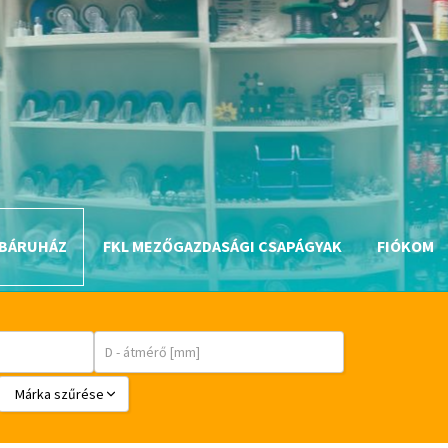
BÁRUHÁZ
FKL MEZŐGAZDASÁGI CSAPÁGYAK
FIÓKOM
Márka szűrése
BABSL