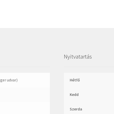
Megadyne
MGK
MGM
Mitsuboshi
MSC
Nachi
NIS
Nyitvatartás
NMB
NSK
NTN
rger udvar)
Hétfő
Optibelt
Kedd
PERMAGLIDE
PowerBelt
Szerda
Rexroth