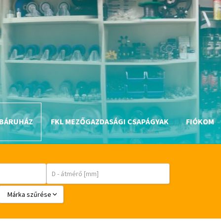
BÁRUHÁZ
FKL MEZŐGAZDASÁGI CSAPÁGYAK
FIÓKOM
Márka szűrése
BABSL