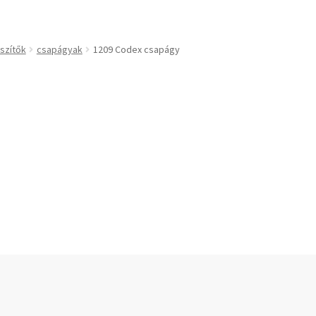
technikai kiegészítők
Bando
BECO
szítők
csapágyak
1209 Codex csapágy
CBF-SNH
CDX
CHF
kek
CHI
slécek
CMB
rekek
Codex
Codex Extreme
COM-A
ek
Concar
Contitech
Corteco
CX