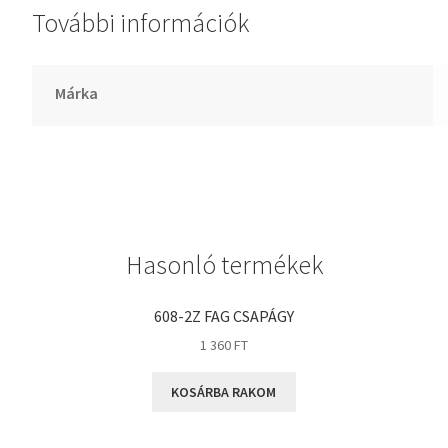
További információk
GLY
Goodyear
HCH
Márka
Hutchinson
IBB
IBC
IBU
IKO
Hasonló termékek
INA
INT
608-2Z FAG CSAPÁGY
KBS
1 360
FT
KG
KOSÁRBA RAKOM
KML
KOYO