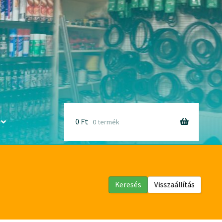
0
Ft
0 termék
Keresés
Visszaállítás