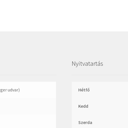
Megadyne
MGK
MGM
Mitsuboshi
MSC
Nachi
NIS
Nyitvatartás
NMB
NSK
NTN
rger udvar)
Hétfő
Optibelt
Kedd
PERMAGLIDE
PowerBelt
Szerda
Rexroth