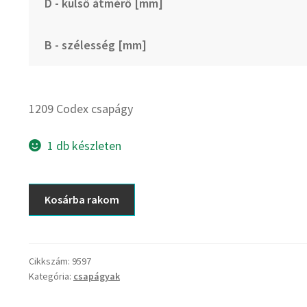
D - külső átmérő [mm]
B - szélesség [mm]
1209 Codex csapágy
1 db készleten
1209
Kosárba rakom
Codex
csapágy
mennyiség
Cikkszám:
9597
Kategória:
csapágyak