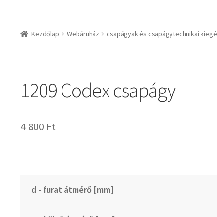
csapágyak és csapágy
csapágyak
Kezdőlap
Webáruház
csapágyak és csapágytechnikai kiegé
csapágyegységek
csapágyházak
csapágytartozékok
1209 Codex csapágy
hajtástechnikai termé
fogaskerekek, foga
agyas- és lapláncke
4 800
Ft
szíjak, ékszíjak
lineáris technika
szimeringek, tömítés
zégergyűrűk
d - furat átmérő [mm]