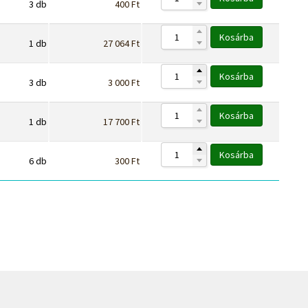
3
db
400
Ft
Kosárba
1
db
27 064
Ft
Kosárba
3
db
3 000
Ft
Kosárba
1
db
17 700
Ft
Kosárba
6
db
300
Ft