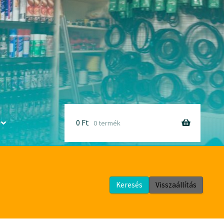
Bruttó
egységár
készlet
Kosárba
0
Ft
0 termék
Keresés
Visszaállítás
ai kiegészítők