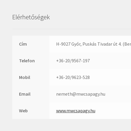
Nachi
Roulunds
NIS
Rubena
Elérhetőségek
NMB
SKF
NSK
SNR
NTN
SWR
Cím
H-9027 Győr, Puskás Tivadar út 4. (Be
Optibelt
teCom
PERMAGLIDE
Telefon
+36-20/9567-197
Temapack
PowerBelt
TOPROL
Mobil
+36-20/9623-528
Rexroth
URB
Roulunds
WEST
Email
nemeth@mwcsapagy.hu
Rubena
WSW
SKF
WUH
Web
www.mwcsapagy.hu
SNR
ZKL
SWR
ZR