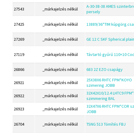
CHI
Dichtomatik
A-30-38-38 AMES szinterbr
27543
_márkajelzés nélkül
persely
CMB
DKF
Codex
27425
_márkajelzés nélkül
13889/36*TIM kúpgörg.cs
DTE
Codex Extreme
E.v.
27269
_márkajelzés nélkül
GE 12 C SKF Spherical plai
COM-A
Elatech
Concar
ESE
27119
_márkajelzés nélkül
Távtartó gyűrű 110×10 Co
Contitech
Excelbelt
26866
_márkajelzés nélkül
683 2Z EZO csapágy
Corteco
EZO
CX
25X38X6 RHTC FPM*KOYO
FAG
26921
_márkajelzés nélkül
szimering JOBB
Dichtomatik
FAG
32X42X10/12.4 LHTC9 FPM
26922
_márkajelzés nélkül
szimmering BAL
DKF
FBJ
32X47X6 RHTC FPM*COR sz
DTE
26923
_márkajelzés nélkül
FK
JOBB
E.v.
FKL
26704
_márkajelzés nélkül
TSNG 513 Tömítés FBJ
Elatech
FKM