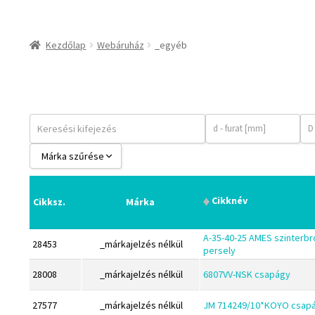
Bando
BECO
Kezdőlap
Webáruház
_egyéb
CBF-SNH
CDX
CHF
CHI
CMB
Márka szűrése
Codex
BABSL
Codex Extreme
Cikknév
Cikksz.
Márka
Bando
COM-A
BECO
A-35-40-25 AMES szinterbr
Concar
28453
_márkajelzés nélkül
persely
CBF-SNH
Contitech
28008
_márkajelzés nélkül
6807VV-NSK csapágy
CDX
Corteco
CHF
27577
_márkajelzés nélkül
JM 714249/10*KOYO csap
CX