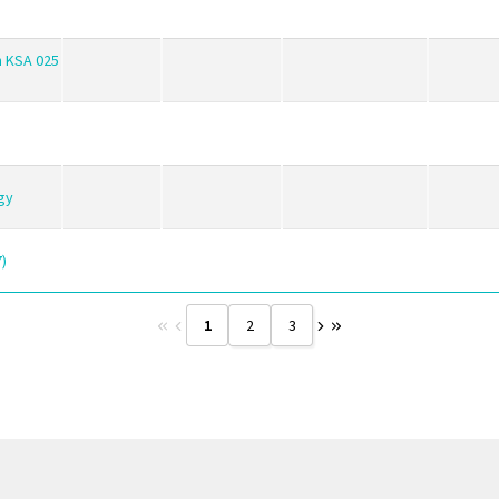
 KSA 025
gy
)
1
2
3