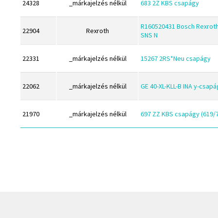
24328
_márkajelzés nélkül
683 2Z KBS csapágy
IBC
Megadyne
IBU
MGK
R160520431 Bosch Rexroth
22904
Rexroth
SNS N
IKO
MGM
INA
Mitsuboshi
22331
_márkajelzés nélkül
15267 2RS*Neu csapágy
INT
MSC
KBS
22062
_márkajelzés nélkül
GE 40-XL-KLL-B INA y-csapá
Nachi
KG
NIS
21970
_márkajelzés nélkül
697 ZZ KBS csapágy (619/7
KML
NMB
KOYO
NSK
Megadyne
NTN
MGK
Optibelt
MGM
PERMAGLIDE
Mitsuboshi
PowerBelt
MSC
Rexroth