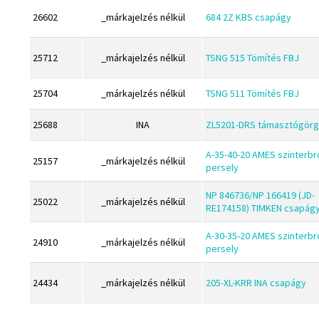
ESE
GLY
26602
_márkajelzés nélkül
684 2Z KBS csapágy
Excelbelt
Goodyear
EZO
25712
_márkajelzés nélkül
TSNG 515 Tömítés FBJ
HCH
FAG
Hutchinson
25704
_márkajelzés nélkül
TSNG 511 Tömítés FBJ
FAG
IBB
FBJ
25688
INA
ZL5201-DRS támasztógör
IBC
FK
IBU
A-35-40-20 AMES szinterbr
25157
_márkajelzés nélkül
FKL
persely
IKO
FKM
NP 846736/NP 166419 (JD-
INA
25022
_márkajelzés nélkül
RE174158) TIMKEN csapág
GLY
INT
Goodyear
A-30-35-20 AMES szinterbr
KBS
24910
_márkajelzés nélkül
persely
HCH
KG
Hutchinson
24434
_márkajelzés nélkül
205-XL-KRR INA csapágy
KML
IBB
KOYO