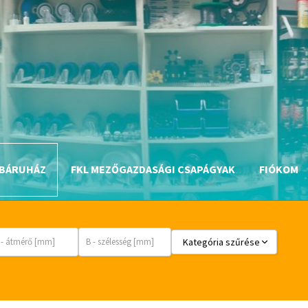
méret:
méret:
méret:
d (furat)
D (átmérő)
B (szélesség)
BÁRUHÁZ
FKL MEZŐGAZDASÁGI CSAPÁGYAK
FIÓKOM
Kategória szűrése
_egyéb
csapágyak és csapágytechnik