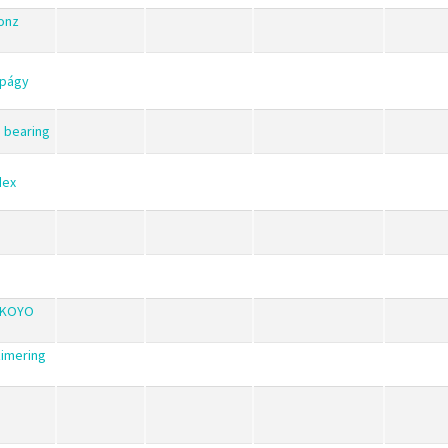
onz
apágy
n bearing
dex
*KOYO
imering