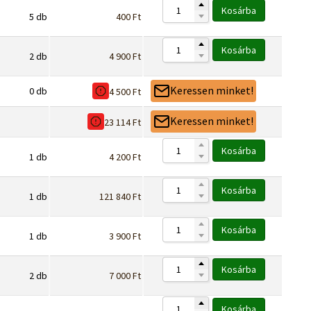
Kosárba
5
db
400
Ft
Kosárba
2
db
4 900
Ft
Keressen minket!
0
db
4 500
Ft
Keressen minket!
23 114
Ft
Kosárba
1
db
4 200
Ft
Kosárba
1
db
121 840
Ft
Kosárba
1
db
3 900
Ft
Kosárba
2
db
7 000
Ft
Kosárba