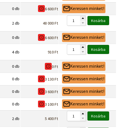
Keressen minket!
0
db
6 600
Ft
Kosárba
2
db
48 000
Ft
Keressen minket!
0
db
6 600
Ft
Kosárba
4
db
910
Ft
Keressen minket!
0
db
0
Ft
Keressen minket!
0
db
3 130
Ft
Keressen minket!
0
db
3 600
Ft
Keressen minket!
0
db
3 100
Ft
Kosárba
2
db
5 400
Ft