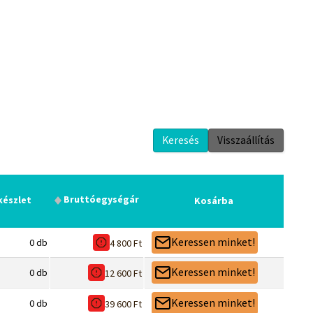
Keresés
Visszaállítás
Bruttó
egységár
készlet
Kosárba
Keressen minket!
0
db
4 800
Ft
Keressen minket!
0
db
12 600
Ft
Keressen minket!
0
db
39 600
Ft