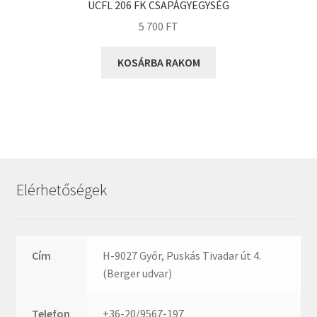
Rexroth
UCFL 206 FK CSAPÁGYEGYSÉG
Roulunds
5 700
FT
Rubena
KOSÁRBA RAKOM
SKF
SNR
SWR
teCom
Temapack
TOPROL
Elérhetőségek
URB
WEST
WSW
Cím
H-9027 Győr, Puskás Tivadar út 4.
(Berger udvar)
WUH
ZKL
Telefon
+36-20/9567-197