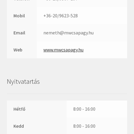
ZR
ZVL
Mobil
+36-20/9623-528
_márkajelzés nélkül
Email
nemeth@mwcsapagy.hu
Web
www.mwcsapagy.hu
Nyitvatartás
Hétfő
8:00 - 16:00
Kedd
8:00 - 16:00