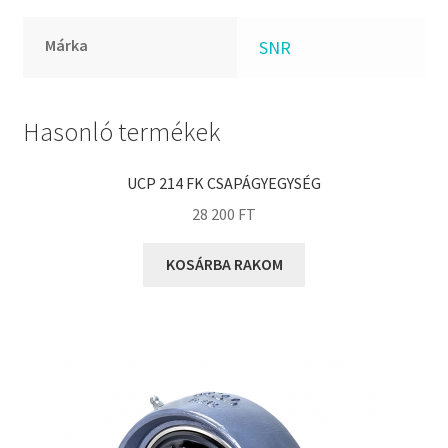
FKM
GLY
Márka
SNR
Goodyear
HCH
Hasonló termékek
Hutchinson
IBB
UCP 214 FK CSAPÁGYEGYSÉG
IBC
28 200
FT
IBU
IKO
KOSÁRBA RAKOM
INA
INT
KBS
KG
KML