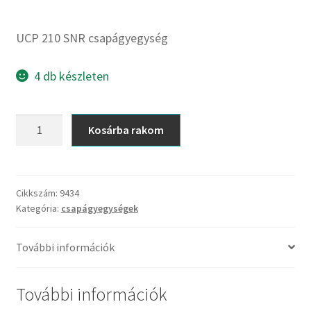
CX
Dichtomatik
UCP 210 SNR csapágyegység
DKF
DTE
4 db készleten
E.v.
Elatech
UCP
Kosárba rakom
ESE
210
Excelbelt
SNR
csapágyegység
EZO
mennyiség
Cikkszám:
9434
FAG
Kategória:
csapágyegységek
FAG
FBJ
További információk
FK
További információk
FKL