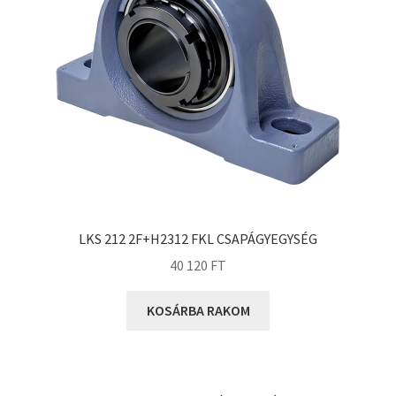
KOYO
Megadyne
MGK
MGM
Mitsuboshi
MSC
Nachi
NIS
NMB
LKS 212 2F+H2312 FKL CSAPÁGYEGYSÉG
NSK
40 120
FT
NTN
KOSÁRBA RAKOM
Optibelt
PERMAGLIDE
PowerBelt