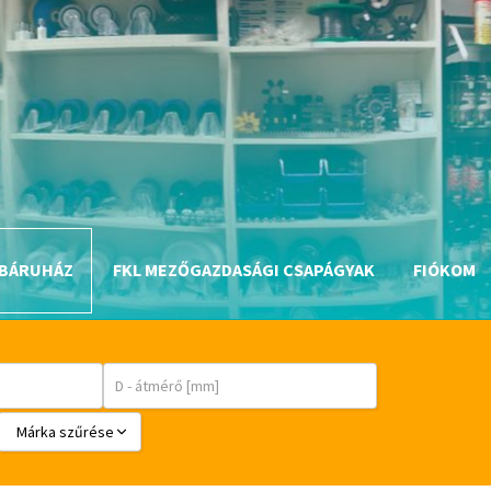
BÁRUHÁZ
FKL MEZŐGAZDASÁGI CSAPÁGYAK
FIÓKOM
Márka szűrése
BABSL