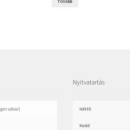
TOVÁBB
Megadyne
MGK
MGM
Mitsuboshi
MSC
Nachi
NIS
NMB
Nyitvatartás
NSK
NTN
Optibelt
rger udvar)
Hétfő
PERMAGLIDE
PowerBelt
Kedd
Rexroth