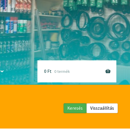
0
Ft
0 termék
Keresés
Visszaállítás