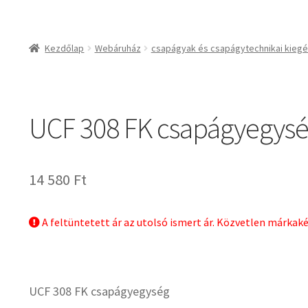
csapágyak és csapágy
csapágyak
Kezdőlap
Webáruház
csapágyak és csapágytechnikai kiegé
csapágyegységek
csapágyházak
csapágytartozékok
UCF 308 FK csapágyegys
hajtástechnikai termé
fogaskerekek, foga
agyas- és lapláncke
14 580
Ft
szíjak, ékszíjak
lineáris technika
A feltüntetett ár az utolsó ismert ár. Közvetlen márkak
szimeringek, tömítés
zégergyűrűk
UCF 308 FK csapágyegység