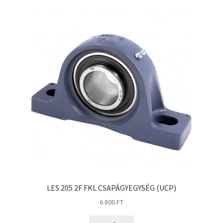
GLY
Goodyear
HCH
Hutchinson
IBB
IBC
IBU
IKO
INA
INT
KBS
KG
LES 205 2F FKL CSAPÁGYEGYSÉG (UCP)
6 800
FT
KML
KOYO