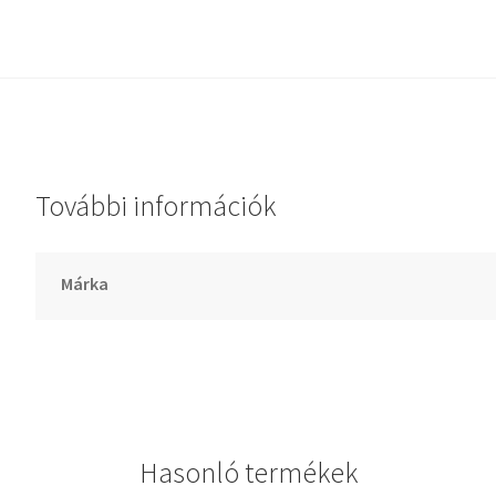
Dichtomatik
DKF
DTE
E.v.
Elatech
További információk
ESE
Excelbelt
EZO
Márka
FAG
FAG
FBJ
FK
FKL
Hasonló termékek
FKM