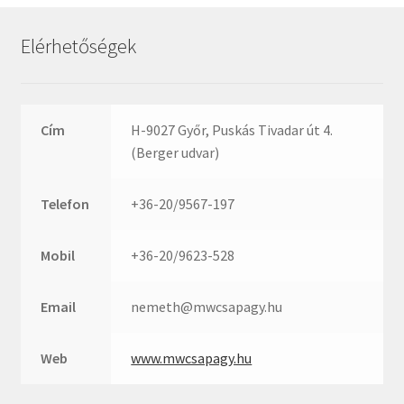
Rexroth
Roulunds
Elérhetőségek
Rubena
SKF
SNR
Cím
H-9027 Győr, Puskás Tivadar út 4.
SWR
(Berger udvar)
teCom
Telefon
+36-20/9567-197
Temapack
TOPROL
Mobil
+36-20/9623-528
URB
WEST
Email
nemeth@mwcsapagy.hu
WSW
WUH
Web
www.mwcsapagy.hu
ZKL