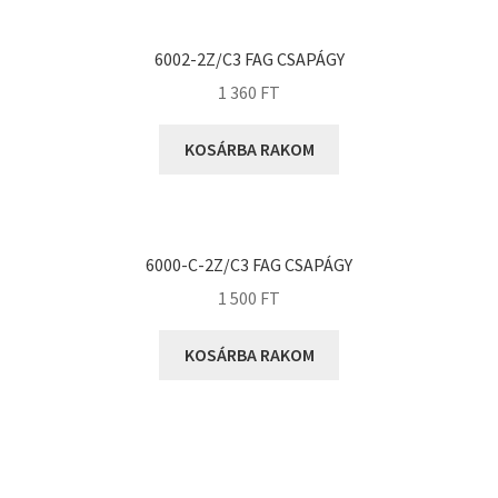
KOYO
Megadyne
6002-2Z/C3 FAG CSAPÁGY
MGK
1 360
FT
MGM
Mitsuboshi
KOSÁRBA RAKOM
MSC
Nachi
NIS
6000-C-2Z/C3 FAG CSAPÁGY
NMB
1 500
FT
NSK
KOSÁRBA RAKOM
NTN
Optibelt
PERMAGLIDE
PowerBelt