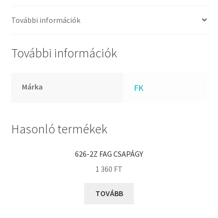
FKM
GLY
További információk
Goodyear
HCH
További információk
Hutchinson
IBB
Márka
FK
IBC
IBU
IKO
Hasonló termékek
INA
626-2Z FAG CSAPÁGY
INT
1 360
FT
KBS
KG
TOVÁBB
KML