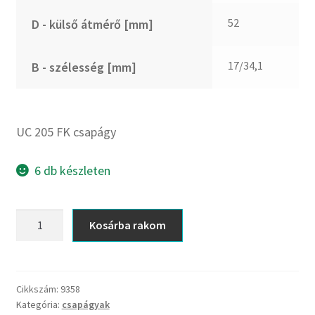
CX
52
D - külső átmérő [mm]
Dichtomatik
DKF
17/34,1
B - szélesség [mm]
DTE
E.v.
Elatech
UC 205 FK csapágy
ESE
Excelbelt
6 db készleten
EZO
FAG
UC
Kosárba rakom
FAG
205
FBJ
FK
csapágy
FK
mennyiség
Cikkszám:
9358
FKL
Kategória:
csapágyak