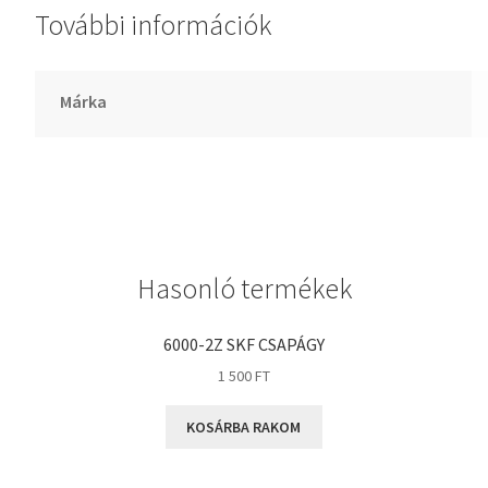
További információk
GLY
Goodyear
HCH
Márka
Hutchinson
IBB
IBC
IBU
IKO
Hasonló termékek
INA
INT
6000-2Z SKF CSAPÁGY
KBS
1 500
FT
KG
KOSÁRBA RAKOM
KML
KOYO