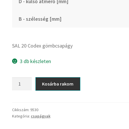
D - külső átmérő [mm]
B - szélesség [mm]
SAL 20 Codex gömbcsapágy
3 db készleten
SAL
Kosárba rakom
20
Codex
gömbcsapágy
mennyiség
Cikkszám:
9530
Kategória:
csapágyak