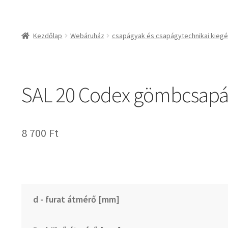
csapágyak és csapágy
csapágyak
Kezdőlap
Webáruház
csapágyak és csapágytechnikai kiegé
csapágyegységek
csapágyházak
csapágytartozékok
SAL 20 Codex gömbcsap
hajtástechnikai termé
fogaskerekek, foga
agyas- és lapláncke
8 700
Ft
szíjak, ékszíjak
lineáris technika
szimeringek, tömítés
zégergyűrűk
d - furat átmérő [mm]