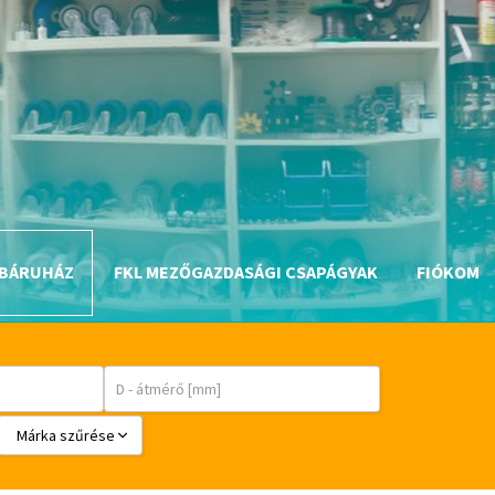
BÁRUHÁZ
FKL MEZŐGAZDASÁGI CSAPÁGYAK
FIÓKOM
Márka szűrése
BABSL