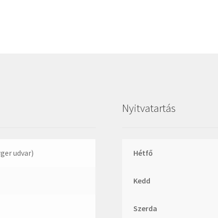
Megadyne
MGK
MGM
Mitsuboshi
MSC
Nachi
NIS
Nyitvatartás
NMB
NSK
NTN
rger udvar)
Hétfő
Optibelt
Kedd
PERMAGLIDE
PowerBelt
Szerda
Rexroth