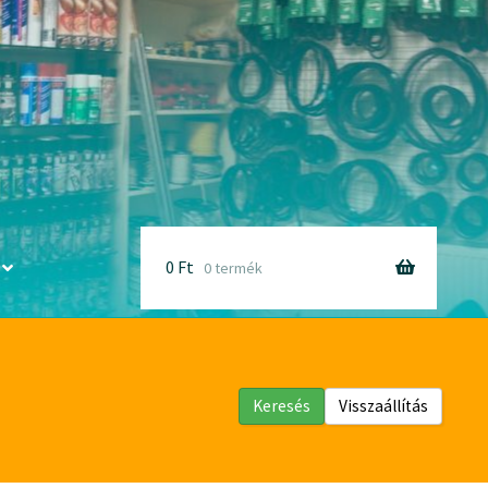
0
Ft
0 termék
Keresés
Visszaállítás