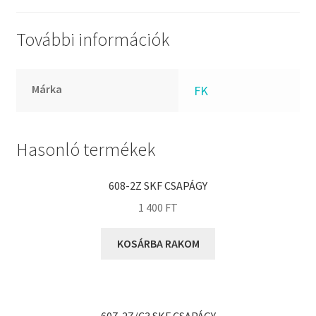
FKM
GLY
További információk
Goodyear
HCH
Márka
FK
Hutchinson
IBB
IBC
Hasonló termékek
IBU
IKO
608-2Z SKF CSAPÁGY
INA
1 400
FT
INT
KOSÁRBA RAKOM
KBS
KG
KML