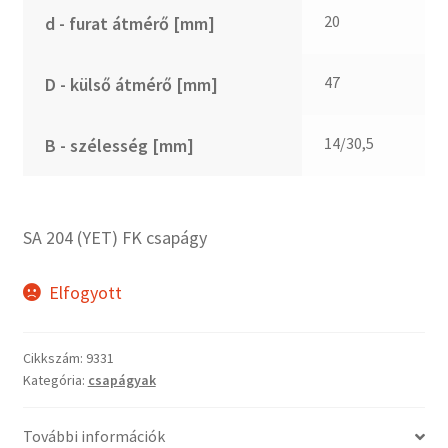
CX
20
d - furat átmérő [mm]
Dichtomatik
DKF
47
D - külső átmérő [mm]
DTE
E.v.
14/30,5
B - szélesség [mm]
Elatech
ESE
Excelbelt
SA 204 (YET) FK csapágy
EZO
FAG
Elfogyott
FAG
FBJ
Cikkszám:
9331
Kategória:
csapágyak
FK
FKL
További információk