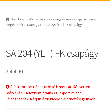
_egyéb
BABSL
csapágyak és csapágytechnikai kiegészítők
Bando
csapágyak
BECO
Kezdőlap
Webáruház
csapágyak és csapágytechnikai
csapágyegységek
CBF-SNH
kiegészítők
csapágyak
SA 204 (YET) FK csapágy
csapágyházak
CDX
csapágytartozékok
CHF
hajtástechnikai termékek
CHI
SA 204 (YET) FK csapágy
fogaskerekek, fogaslécek
CMB
agyas- és laplánckerekek
Codex
2 400
Ft
szíjak, ékszíjak
Codex Extreme
lineáris technika
COM-A
A feltüntetett ár az utolsó ismert ár. Közvetlen
szimeringek, tömítések
Concar
márkaképviseletként áraink az import miatt
zégergyűrűk
Contitech
változhatnak. Kérjük, érdeklődjön elérhetőségeinken!
Corteco