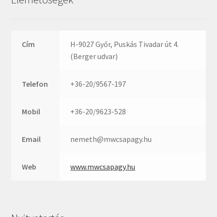
Rexroth
Roulunds
Rubena
Cím
H-9027 Győr, Puskás Tivadar út 4.
SKF
(Berger udvar)
SNR
SWR
Telefon
+36-20/9567-197
teCom
Temapack
Mobil
+36-20/9623-528
TOPROL
Email
nemeth@mwcsapagy.hu
URB
WEST
Web
www.mwcsapagy.hu
WSW
WUH
ZKL