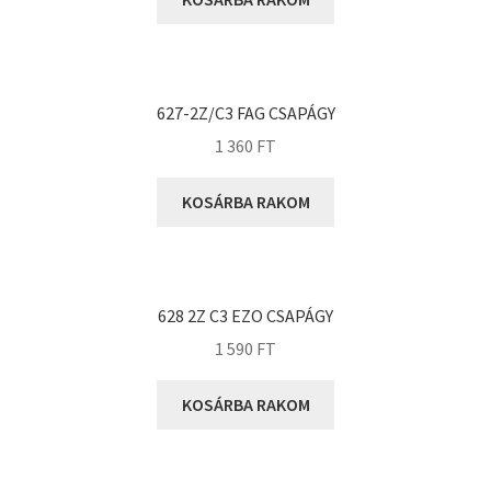
KOYO
Megadyne
MGK
MGM
627-2Z/C3 FAG CSAPÁGY
Mitsuboshi
1 360
FT
MSC
KOSÁRBA RAKOM
Nachi
NIS
NMB
628 2Z C3 EZO CSAPÁGY
NSK
1 590
FT
NTN
Optibelt
KOSÁRBA RAKOM
PERMAGLIDE
PowerBelt