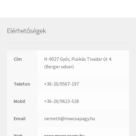
Rexroth
Roulunds
Rubena
Elérhetőségek
SKF
SNR
SWR
Cím
H-9027 Győr, Puskás Tivadar út 4.
teCom
(Berger udvar)
Temapack
TOPROL
Telefon
+36-20/9567-197
URB
WEST
Mobil
+36-20/9623-528
WSW
WUH
Email
nemeth@mwcsapagy.hu
ZKL
Web
www.mwcsapagy.hu