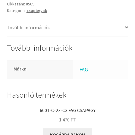
FKM
csapágy
Cikkszám:
8509
GLY
Kategória:
csapágyak
mennyiség
Goodyear
További információk
HCH
Hutchinson
További információk
IBB
IBC
IBU
Márka
FAG
IKO
INA
Hasonló termékek
INT
KBS
6001-C-2Z-C3 FAG CSAPÁGY
KG
1 470
FT
KML
KOSÁRBA RAKOM