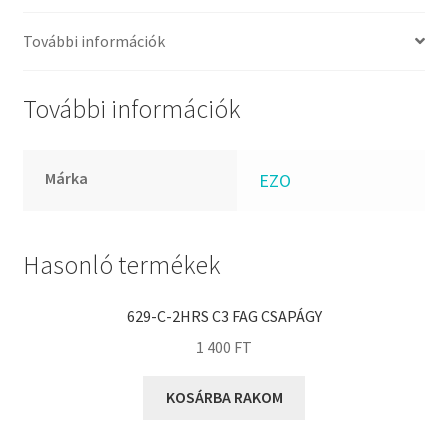
FKM
GLY
További információk
Goodyear
HCH
További információk
Hutchinson
IBB
Márka
EZO
IBC
IBU
IKO
Hasonló termékek
INA
629-C-2HRS C3 FAG CSAPÁGY
INT
1 400
FT
KBS
KG
KOSÁRBA RAKOM
KML