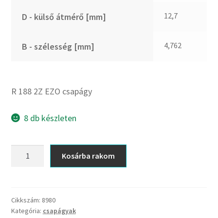
CX
12,7
D - külső átmérő [mm]
Dichtomatik
DKF
4,762
B - szélesség [mm]
DTE
E.v.
Elatech
R 188 2Z EZO csapágy
ESE
Excelbelt
8 db készleten
EZO
FAG
R
Kosárba rakom
FAG
188
FBJ
2Z
EZO
FK
csapágy
Cikkszám:
8980
FKL
Kategória:
csapágyak
mennyiség