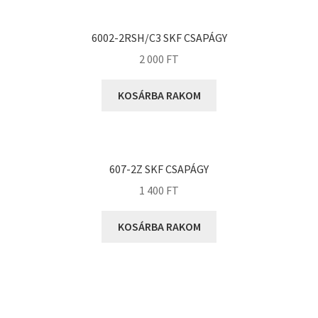
KOYO
Megadyne
6002-2RSH/C3 SKF CSAPÁGY
MGK
2 000
FT
MGM
Mitsuboshi
KOSÁRBA RAKOM
MSC
Nachi
NIS
607-2Z SKF CSAPÁGY
NMB
1 400
FT
NSK
KOSÁRBA RAKOM
NTN
Optibelt
PERMAGLIDE
PowerBelt