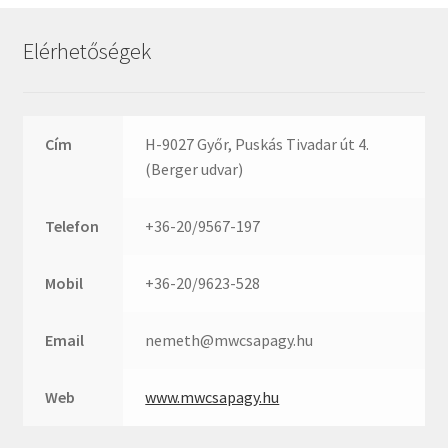
Rexroth
Roulunds
Elérhetőségek
Rubena
SKF
SNR
Cím
H-9027 Győr, Puskás Tivadar út 4.
SWR
(Berger udvar)
teCom
Telefon
+36-20/9567-197
Temapack
TOPROL
Mobil
+36-20/9623-528
URB
WEST
Email
nemeth@mwcsapagy.hu
WSW
WUH
Web
www.mwcsapagy.hu
ZKL