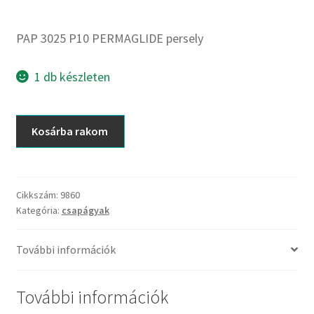
CX
Dichtomatik
PAP 3025 P10 PERMAGLIDE persely
DKF
DTE
1 db készleten
E.v.
Elatech
PAP
Kosárba rakom
ESE
3025
Excelbelt
P10
PERMAGLIDE
EZO
persely
Cikkszám:
9860
FAG
Kategória:
csapágyak
mennyiség
FAG
FBJ
További információk
FK
További információk
FKL