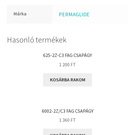
FKM
GLY
Márka
PERMAGLIDE
Goodyear
HCH
Hasonló termékek
Hutchinson
IBB
625-2Z-C3 FAG CSAPÁGY
IBC
1 200
FT
IBU
IKO
KOSÁRBA RAKOM
INA
INT
KBS
6002-2Z/C3 FAG CSAPÁGY
KG
1 360
FT
KML