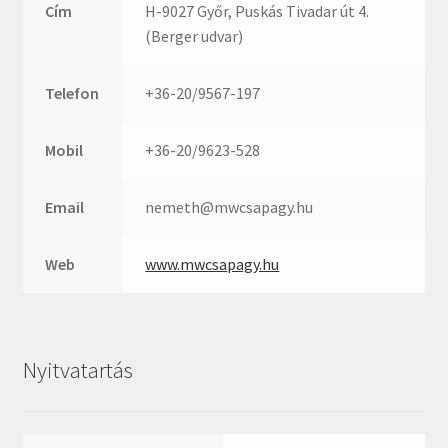
Rexroth
Cím
H-9027 Győr, Puskás Tivadar út 4.
Roulunds
(Berger udvar)
Rubena
Telefon
+36-20/9567-197
SKF
SNR
Mobil
+36-20/9623-528
SWR
teCom
Email
nemeth@mwcsapagy.hu
Temapack
TOPROL
Web
www.mwcsapagy.hu
URB
WEST
WSW
Nyitvatartás
WUH
ZKL