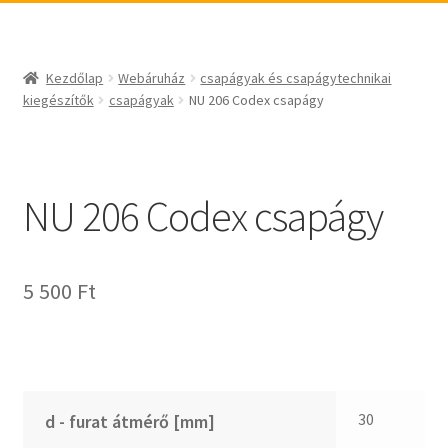
_egyéb
BABSL
csapágyak és csapágytechnikai kiegészítők
Bando
csapágyak
BECO
Kezdőlap
Webáruház
csapágyak és csapágytechnikai
csapágyegységek
CBF-SNH
kiegészítők
csapágyak
NU 206 Codex csapágy
csapágyházak
CDX
csapágytartozékok
CHF
hajtástechnikai termékek
CHI
NU 206 Codex csapágy
fogaskerekek, fogaslécek
CMB
agyas- és laplánckerekek
Codex
5 500
Ft
szíjak, ékszíjak
Codex Extreme
lineáris technika
COM-A
szimeringek, tömítések
Concar
zégergyűrűk
Contitech
Corteco
30
d - furat átmérő [mm]