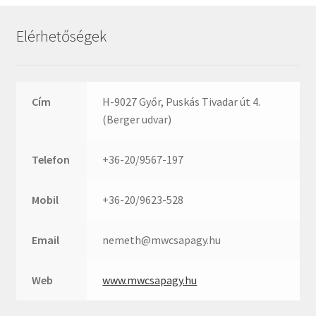
Rexroth
Roulunds
Elérhetőségek
Rubena
SKF
SNR
Cím
H-9027 Győr, Puskás Tivadar út 4.
SWR
(Berger udvar)
teCom
Telefon
+36-20/9567-197
Temapack
TOPROL
Mobil
+36-20/9623-528
URB
WEST
Email
nemeth@mwcsapagy.hu
WSW
WUH
Web
www.mwcsapagy.hu
ZKL