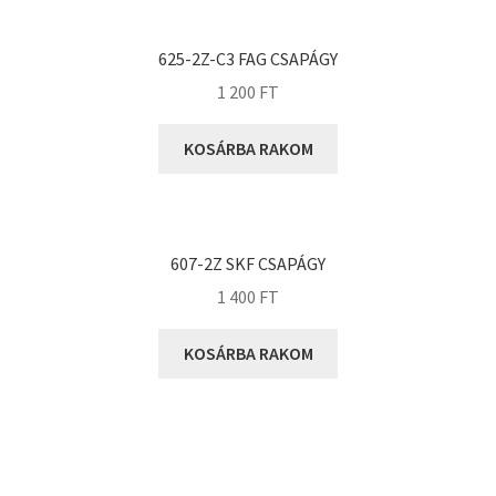
KOYO
Megadyne
625-2Z-C3 FAG CSAPÁGY
MGK
1 200
FT
MGM
Mitsuboshi
KOSÁRBA RAKOM
MSC
Nachi
NIS
607-2Z SKF CSAPÁGY
NMB
1 400
FT
NSK
KOSÁRBA RAKOM
NTN
Optibelt
PERMAGLIDE
PowerBelt