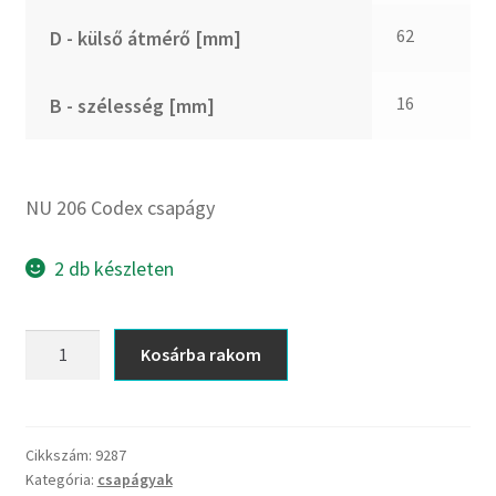
CX
62
D - külső átmérő [mm]
Dichtomatik
DKF
16
B - szélesség [mm]
DTE
E.v.
Elatech
NU 206 Codex csapágy
ESE
Excelbelt
2 db készleten
EZO
FAG
NU
Kosárba rakom
FAG
206
FBJ
Codex
csapágy
FK
mennyiség
Cikkszám:
9287
FKL
Kategória:
csapágyak