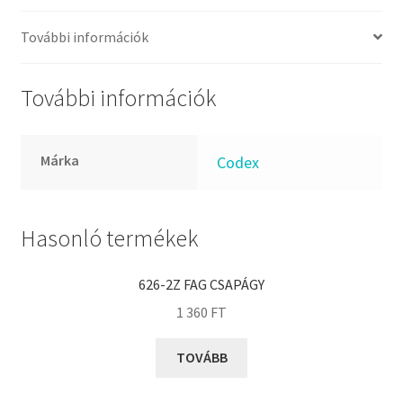
FKM
GLY
További információk
Goodyear
HCH
További információk
Hutchinson
IBB
Márka
Codex
IBC
IBU
IKO
Hasonló termékek
INA
626-2Z FAG CSAPÁGY
INT
1 360
FT
KBS
KG
TOVÁBB
KML