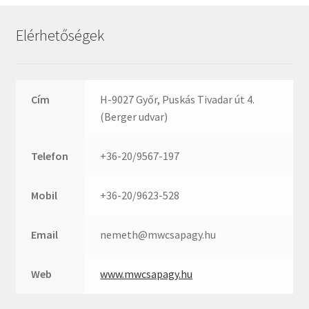
Rexroth
Roulunds
Elérhetőségek
Rubena
SKF
SNR
Cím
H-9027 Győr, Puskás Tivadar út 4.
SWR
(Berger udvar)
teCom
Telefon
+36-20/9567-197
Temapack
TOPROL
Mobil
+36-20/9623-528
URB
WEST
Email
nemeth@mwcsapagy.hu
WSW
WUH
Web
www.mwcsapagy.hu
ZKL