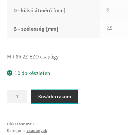
CX
8
D - külső átmérő [mm]
Dichtomatik
DKF
2,5
B - szélesség [mm]
DTE
E.v.
Elatech
MR 85 2Z EZO csapágy
ESE
Excelbelt
10 db készleten
EZO
FAG
MR
Kosárba rakom
FAG
85
FBJ
2Z
EZO
FK
csapágy
Cikkszám:
8963
FKL
Kategória:
csapágyak
mennyiség