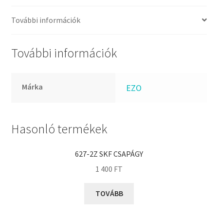
FKM
GLY
További információk
Goodyear
HCH
További információk
Hutchinson
IBB
Márka
EZO
IBC
IBU
IKO
Hasonló termékek
INA
627-2Z SKF CSAPÁGY
INT
1 400
FT
KBS
KG
TOVÁBB
KML