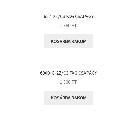
KOYO
Megadyne
627-2Z/C3 FAG CSAPÁGY
MGK
1 360
FT
MGM
Mitsuboshi
KOSÁRBA RAKOM
MSC
Nachi
NIS
6000-C-2Z/C3 FAG CSAPÁGY
NMB
1 500
FT
NSK
KOSÁRBA RAKOM
NTN
Optibelt
PERMAGLIDE
PowerBelt