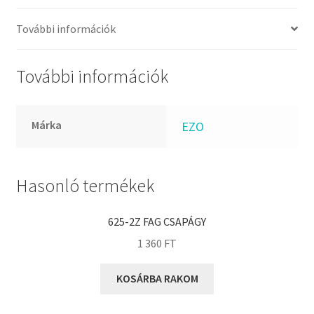
FKM
GLY
További információk
Goodyear
HCH
További információk
Hutchinson
IBB
Márka
EZO
IBC
IBU
IKO
Hasonló termékek
INA
625-2Z FAG CSAPÁGY
INT
1 360
FT
KBS
KG
KOSÁRBA RAKOM
KML