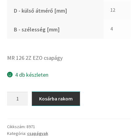
CX
12
D - külső átmérő [mm]
Dichtomatik
DKF
4
B - szélesség [mm]
DTE
E.v.
Elatech
MR 126 2Z EZO csapágy
ESE
Excelbelt
4 db készleten
EZO
FAG
MR
Kosárba rakom
FAG
126
FBJ
2Z
EZO
FK
csapágy
Cikkszám:
8971
FKL
Kategória:
csapágyak
mennyiség