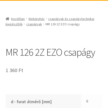
_egyéb
BABSL
csapágyak és csapágytechnikai kiegészítők
Bando
csapágyak
BECO
Kezdőlap
Webáruház
csapágyak és csapágytechnikai
csapágyegységek
CBF-SNH
kiegészítők
csapágyak
MR 126 2Z EZO csapágy
csapágyházak
CDX
csapágytartozékok
CHF
hajtástechnikai termékek
CHI
MR 126 2Z EZO csapágy
fogaskerekek, fogaslécek
CMB
agyas- és laplánckerekek
Codex
1 360
Ft
szíjak, ékszíjak
Codex Extreme
lineáris technika
COM-A
szimeringek, tömítések
Concar
zégergyűrűk
Contitech
Corteco
6
d - furat átmérő [mm]