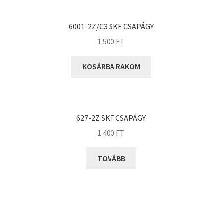
KOYO
Megadyne
6001-2Z/C3 SKF CSAPÁGY
MGK
1 500
FT
MGM
Mitsuboshi
KOSÁRBA RAKOM
MSC
Nachi
NIS
627-2Z SKF CSAPÁGY
NMB
1 400
FT
NSK
TOVÁBB
NTN
Optibelt
PERMAGLIDE
PowerBelt