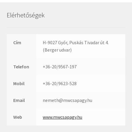
Rexroth
Roulunds
Elérhetőségek
Rubena
SKF
SNR
Cím
H-9027 Győr, Puskás Tivadar út 4.
SWR
(Berger udvar)
teCom
Telefon
+36-20/9567-197
Temapack
TOPROL
Mobil
+36-20/9623-528
URB
WEST
Email
nemeth@mwcsapagy.hu
WSW
WUH
Web
www.mwcsapagy.hu
ZKL