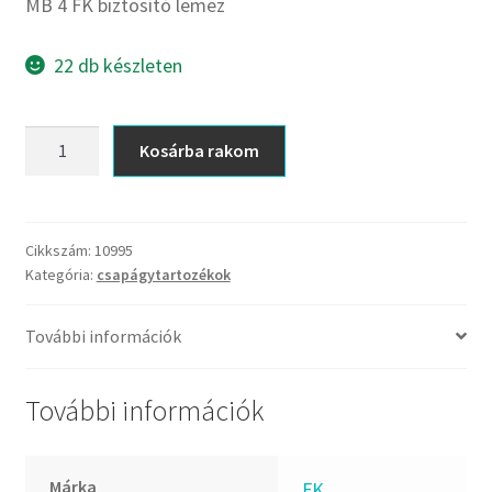
CX
MB 4 FK biztosító lemez
Dichtomatik
22 db készleten
DKF
DTE
MB
E.v.
Kosárba rakom
4
Elatech
FK
ESE
biztosító
Excelbelt
lemez
Cikkszám:
10995
Kategória:
csapágytartozékok
mennyiség
EZO
FAG
További információk
FAG
FBJ
További információk
FK
FKL
Márka
FK