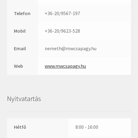
Rexroth
Roulunds
Telefon
+36-20/9567-197
Rubena
SKF
Mobil
+36-20/9623-528
SNR
Email
nemeth@mwcsapagy.hu
SWR
teCom
Web
www.mwcsapagy.hu
Temapack
TOPROL
URB
Nyitvatartás
WEST
WSW
WUH
Hétfő
8:00 - 16:00
ZKL