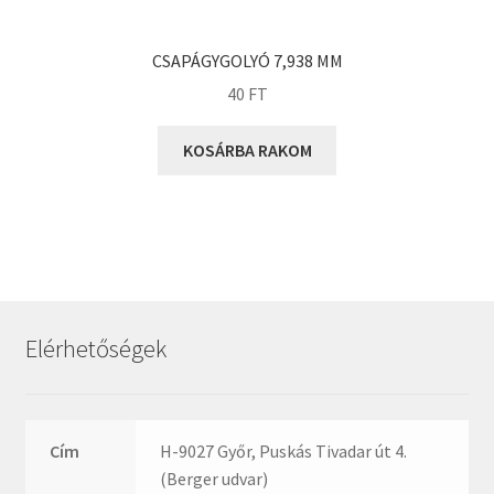
KOYO
Megadyne
CSAPÁGYGOLYÓ 7,938 MM
MGK
40
FT
MGM
Mitsuboshi
KOSÁRBA RAKOM
MSC
Nachi
NIS
NMB
NSK
Elérhetőségek
NTN
Optibelt
PERMAGLIDE
Cím
H-9027 Győr, Puskás Tivadar út 4.
PowerBelt
(Berger udvar)