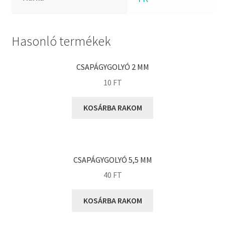
FKM
GLY
Goodyear
Hasonló termékek
HCH
Hutchinson
CSAPÁGYGOLYÓ 2 MM
IBB
10
FT
IBC
KOSÁRBA RAKOM
IBU
IKO
INA
CSAPÁGYGOLYÓ 5,5 MM
INT
40
FT
KBS
KG
KOSÁRBA RAKOM
KML