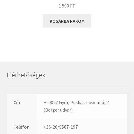
ZR
1 500
FT
ZVL
_márkajelzés nélkül
KOSÁRBA RAKOM
Elérhetőségek
Cím
H-9027 Győr, Puskás Tivadar út 4.
(Berger udvar)
Telefon
+36-20/9567-197