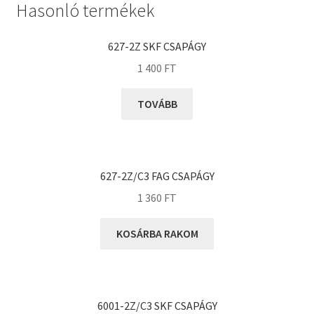
Rexroth
Hasonló termékek
Roulunds
Rubena
627-2Z SKF CSAPÁGY
1 400
FT
SKF
SNR
TOVÁBB
SWR
teCom
Temapack
627-2Z/C3 FAG CSAPÁGY
TOPROL
1 360
FT
URB
WEST
KOSÁRBA RAKOM
WSW
WUH
ZKL
6001-2Z/C3 SKF CSAPÁGY