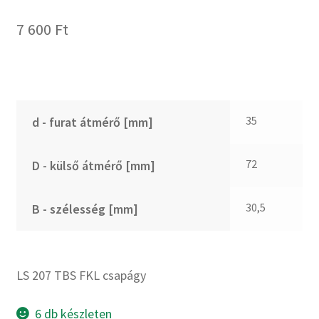
FKM
GLY
7 600
Ft
Goodyear
HCH
Hutchinson
IBB
35
d - furat átmérő [mm]
IBC
IBU
72
D - külső átmérő [mm]
IKO
INA
30,5
B - szélesség [mm]
INT
KBS
LS 207 TBS FKL csapágy
KG
KML
6 db készleten