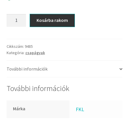
KOYO
Megadyne
LS
MGK
Kosárba rakom
207
MGM
TBS
Mitsuboshi
FKL
csapágy
MSC
Cikkszám:
9485
Kategória:
csapágyak
mennyiség
Nachi
NIS
További információk
NMB
NSK
További információk
NTN
Optibelt
Márka
FKL
PERMAGLIDE
PowerBelt