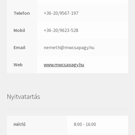
Rexroth
Roulunds
Telefon
+36-20/9567-197
Rubena
SKF
Mobil
+36-20/9623-528
SNR
Email
nemeth@mwcsapagy.hu
SWR
teCom
Web
www.mwcsapagy.hu
Temapack
TOPROL
URB
Nyitvatartás
WEST
WSW
WUH
Hétfő
8:00 - 16:00
ZKL