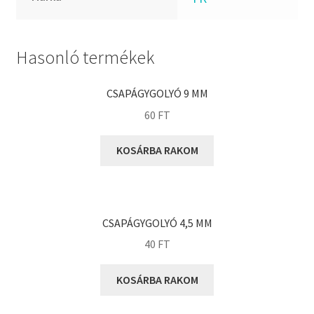
FKM
GLY
Goodyear
Hasonló termékek
HCH
Hutchinson
CSAPÁGYGOLYÓ 9 MM
IBB
60
FT
IBC
KOSÁRBA RAKOM
IBU
IKO
INA
CSAPÁGYGOLYÓ 4,5 MM
INT
40
FT
KBS
KG
KOSÁRBA RAKOM
KML