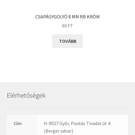
KOYO
Megadyne
CSAPÁGYGOLYÓ 8 MM RB KRÓM
MGK
60
FT
MGM
Mitsuboshi
TOVÁBB
MSC
Nachi
NIS
NMB
NSK
Elérhetőségek
NTN
Optibelt
PERMAGLIDE
Cím
H-9027 Győr, Puskás Tivadar út 4.
PowerBelt
(Berger udvar)