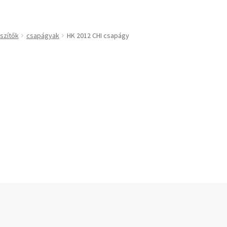
technikai kiegészítők
Bando
BECO
szítők
csapágyak
HK 2012 CHI csapágy
CBF-SNH
CDX
CHF
kek
CHI
slécek
CMB
rekek
Codex
Codex Extreme
COM-A
ek
Concar
Contitech
Corteco
CX