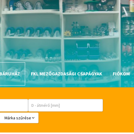
BÁRUHÁZ
FKL MEZŐGAZDASÁGI CSAPÁGYAK
FIÓKOM
Márka szűrése
BABSL