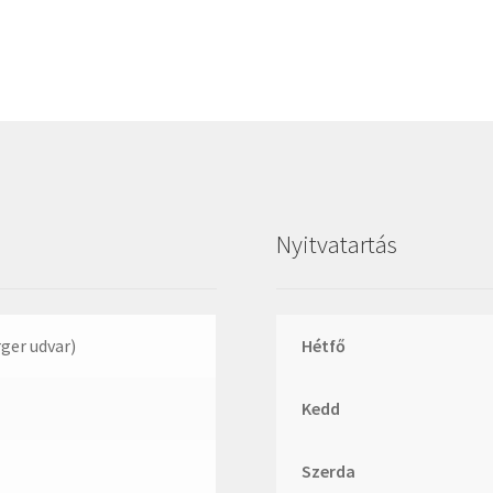
Megadyne
MGK
MGM
Mitsuboshi
MSC
Nachi
NIS
Nyitvatartás
NMB
NSK
NTN
rger udvar)
Hétfő
Optibelt
Kedd
PERMAGLIDE
PowerBelt
Szerda
Rexroth