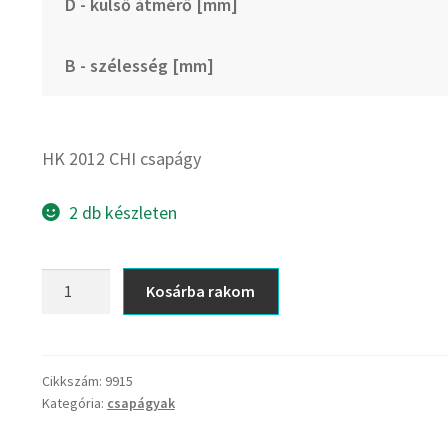
D - külső átmérő [mm]
B - szélesség [mm]
HK 2012 CHI csapágy
2 db készleten
HK
Kosárba rakom
2012
CHI
csapágy
mennyiség
Cikkszám:
9915
Kategória:
csapágyak