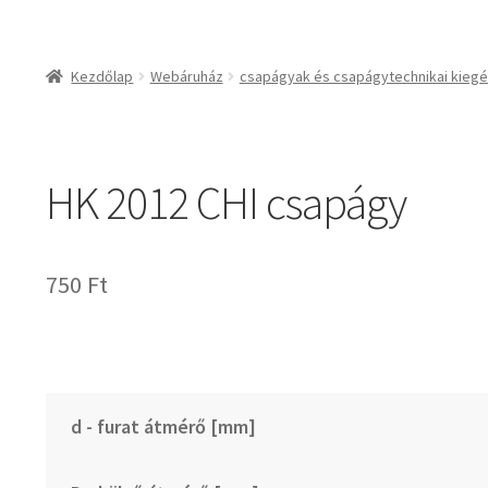
csapágyak és csapágy
csapágyak
Kezdőlap
Webáruház
csapágyak és csapágytechnikai kiegé
csapágyegységek
csapágyházak
csapágytartozékok
HK 2012 CHI csapágy
hajtástechnikai termé
fogaskerekek, foga
agyas- és lapláncke
750
Ft
szíjak, ékszíjak
lineáris technika
szimeringek, tömítés
zégergyűrűk
d - furat átmérő [mm]