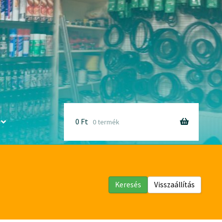
0
Ft
0 termék
Keresés
Visszaállítás