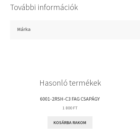
További információk
GLY
Goodyear
HCH
Márka
Hutchinson
IBB
IBC
IBU
IKO
Hasonló termékek
INA
INT
6001-2RSH-C3 FAG CSAPÁGY
KBS
1 800
FT
KG
KOSÁRBA RAKOM
KML
KOYO