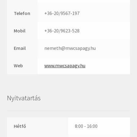
Rexroth
Roulunds
Telefon
+36-20/9567-197
Rubena
SKF
Mobil
+36-20/9623-528
SNR
Email
nemeth@mwcsapagy.hu
SWR
teCom
Web
www.mwcsapagy.hu
Temapack
TOPROL
URB
Nyitvatartás
WEST
WSW
WUH
Hétfő
8:00 - 16:00
ZKL