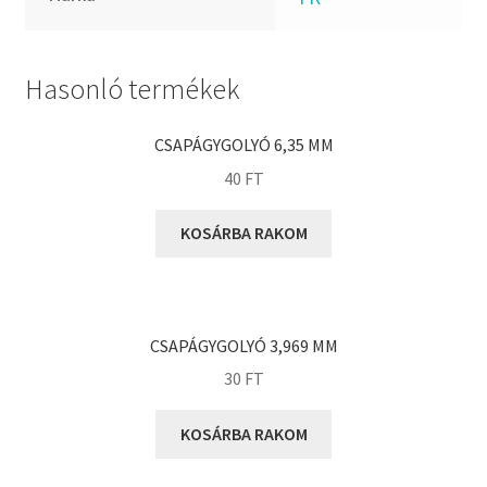
FKM
GLY
Goodyear
Hasonló termékek
HCH
Hutchinson
CSAPÁGYGOLYÓ 6,35 MM
IBB
40
FT
IBC
KOSÁRBA RAKOM
IBU
IKO
INA
CSAPÁGYGOLYÓ 3,969 MM
INT
30
FT
KBS
KG
KOSÁRBA RAKOM
KML