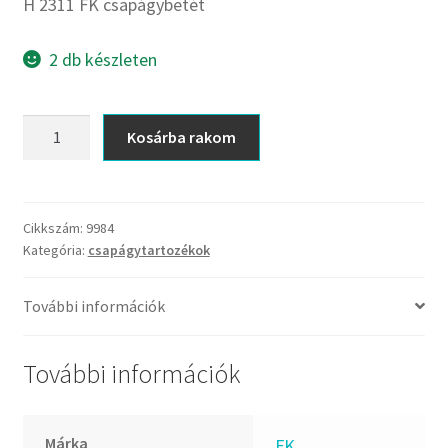
CX
H 2311 FK csapágybetét
Dichtomatik
2 db készleten
DKF
DTE
H
E.v.
Kosárba rakom
2311
Elatech
FK
ESE
csapágybetét
Excelbelt
mennyiség
Cikkszám:
9984
Kategória:
csapágytartozékok
EZO
FAG
További információk
FAG
FBJ
További információk
FK
FKL
Márka
FK