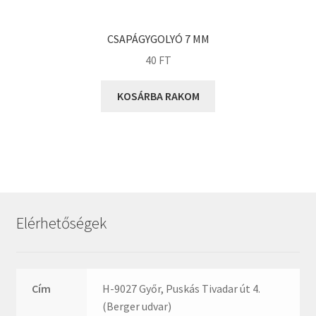
KOYO
Megadyne
CSAPÁGYGOLYÓ 7 MM
MGK
40
FT
MGM
Mitsuboshi
KOSÁRBA RAKOM
MSC
Nachi
NIS
NMB
NSK
Elérhetőségek
NTN
Optibelt
PERMAGLIDE
Cím
H-9027 Győr, Puskás Tivadar út 4.
PowerBelt
(Berger udvar)