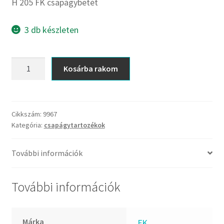
CX
H 205 FK csapágybetét
Dichtomatik
3 db készleten
DKF
DTE
H
E.v.
Kosárba rakom
205
Elatech
FK
ESE
csapágybetét
Excelbelt
mennyiség
Cikkszám:
9967
Kategória:
csapágytartozékok
EZO
FAG
További információk
FAG
FBJ
További információk
FK
FKL
Márka
FK