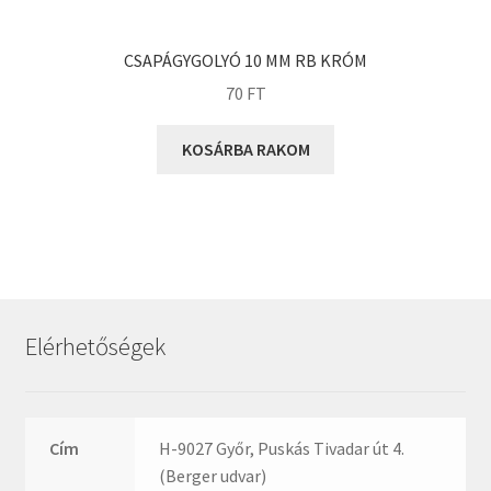
KOYO
Megadyne
CSAPÁGYGOLYÓ 10 MM RB KRÓM
MGK
70
FT
MGM
Mitsuboshi
KOSÁRBA RAKOM
MSC
Nachi
NIS
NMB
NSK
Elérhetőségek
NTN
Optibelt
PERMAGLIDE
Cím
H-9027 Győr, Puskás Tivadar út 4.
PowerBelt
(Berger udvar)