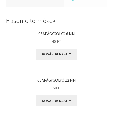
FKM
GLY
Goodyear
Hasonló termékek
HCH
Hutchinson
CSAPÁGYGOLYÓ 6 MM
IBB
40
FT
IBC
KOSÁRBA RAKOM
IBU
IKO
INA
CSAPÁGYGOLYÓ 12 MM
INT
150
FT
KBS
KG
KOSÁRBA RAKOM
KML