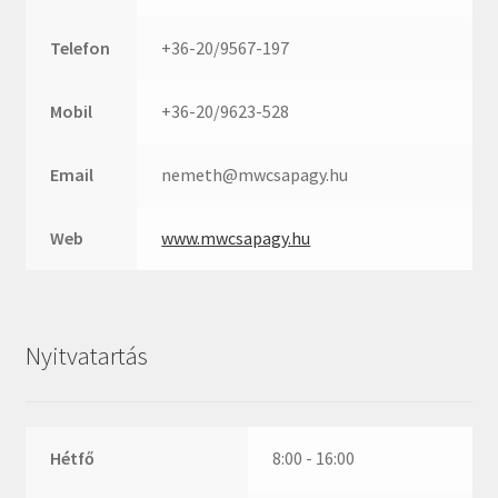
Rexroth
Roulunds
Telefon
+36-20/9567-197
Rubena
SKF
Mobil
+36-20/9623-528
SNR
Email
nemeth@mwcsapagy.hu
SWR
teCom
Web
www.mwcsapagy.hu
Temapack
TOPROL
URB
Nyitvatartás
WEST
WSW
WUH
Hétfő
8:00 - 16:00
ZKL