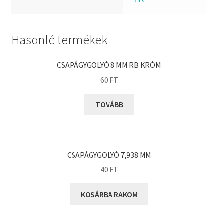
FKM
GLY
Goodyear
Hasonló termékek
HCH
Hutchinson
CSAPÁGYGOLYÓ 8 MM RB KRÓM
IBB
60
FT
IBC
TOVÁBB
IBU
IKO
INA
CSAPÁGYGOLYÓ 7,938 MM
INT
40
FT
KBS
KG
KOSÁRBA RAKOM
KML