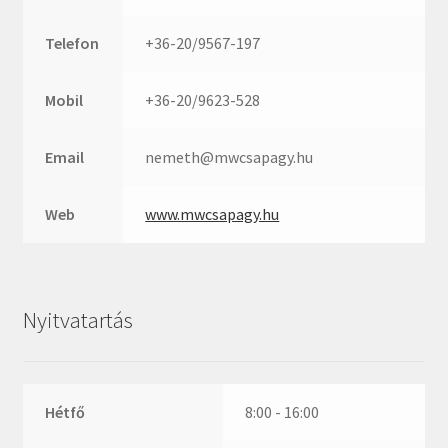
Rexroth
Roulunds
Telefon
+36-20/9567-197
Rubena
SKF
Mobil
+36-20/9623-528
SNR
Email
nemeth@mwcsapagy.hu
SWR
teCom
Web
www.mwcsapagy.hu
Temapack
TOPROL
URB
Nyitvatartás
WEST
WSW
WUH
Hétfő
8:00 - 16:00
ZKL