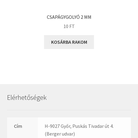
KOYO
Megadyne
CSAPÁGYGOLYÓ 2 MM
MGK
10
FT
MGM
Mitsuboshi
KOSÁRBA RAKOM
MSC
Nachi
NIS
NMB
NSK
Elérhetőségek
NTN
Optibelt
PERMAGLIDE
Cím
H-9027 Győr, Puskás Tivadar út 4.
PowerBelt
(Berger udvar)