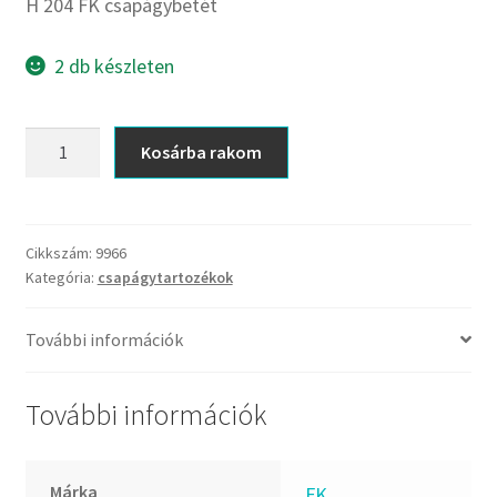
CX
H 204 FK csapágybetét
Dichtomatik
2 db készleten
DKF
DTE
H
E.v.
Kosárba rakom
204
Elatech
FK
ESE
csapágybetét
Excelbelt
mennyiség
Cikkszám:
9966
Kategória:
csapágytartozékok
EZO
FAG
További információk
FAG
FBJ
További információk
FK
FKL
Márka
FK