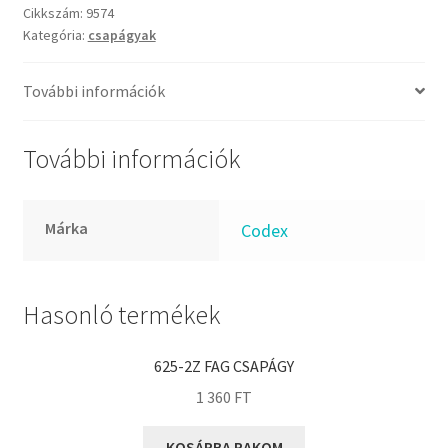
FKM
gömbcsapágy
Cikkszám:
9574
GLY
Kategória:
csapágyak
mennyiség
Goodyear
További információk
HCH
Hutchinson
További információk
IBB
IBC
IBU
Márka
Codex
IKO
INA
Hasonló termékek
INT
KBS
625-2Z FAG CSAPÁGY
KG
1 360
FT
KML
KOSÁRBA RAKOM