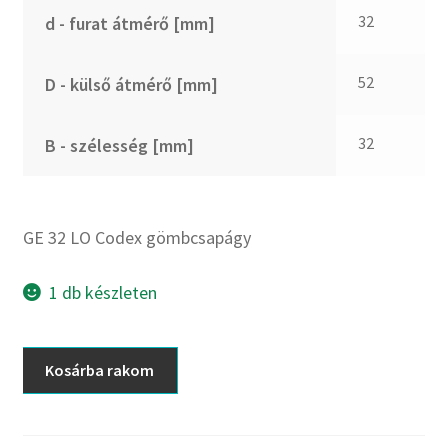
CX
32
d - furat átmérő [mm]
Dichtomatik
DKF
52
D - külső átmérő [mm]
DTE
E.v.
32
B - szélesség [mm]
Elatech
ESE
Excelbelt
GE 32 LO Codex gömbcsapágy
EZO
FAG
1 db készleten
FAG
FBJ
GE
Kosárba rakom
32
FK
LO
FKL
Codex