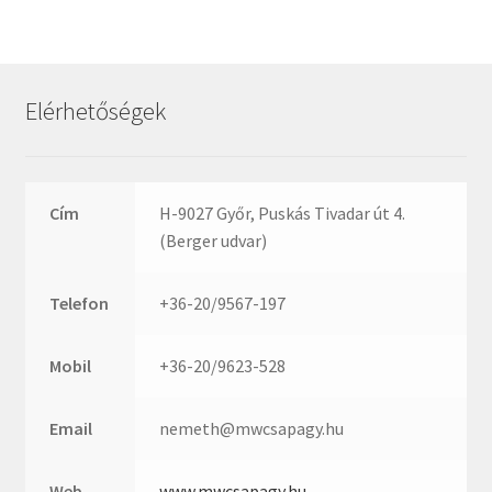
Rexroth
Roulunds
Rubena
Elérhetőségek
SKF
SNR
SWR
Cím
H-9027 Győr, Puskás Tivadar út 4.
teCom
(Berger udvar)
Temapack
TOPROL
Telefon
+36-20/9567-197
URB
WEST
Mobil
+36-20/9623-528
WSW
WUH
Email
nemeth@mwcsapagy.hu
ZKL
Web
www.mwcsapagy.hu