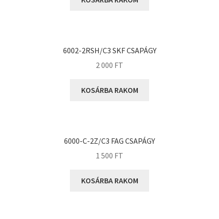
KOYO
Megadyne
MGK
MGM
6002-2RSH/C3 SKF CSAPÁGY
Mitsuboshi
2 000
FT
MSC
KOSÁRBA RAKOM
Nachi
NIS
NMB
6000-C-2Z/C3 FAG CSAPÁGY
NSK
1 500
FT
NTN
Optibelt
KOSÁRBA RAKOM
PERMAGLIDE
PowerBelt