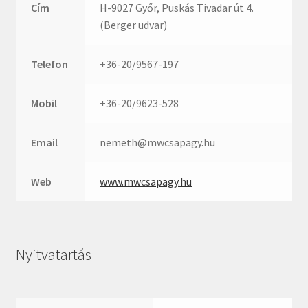
Rexroth
Cím
H-9027 Győr, Puskás Tivadar út 4.
Roulunds
(Berger udvar)
Rubena
Telefon
+36-20/9567-197
SKF
SNR
Mobil
+36-20/9623-528
SWR
teCom
Email
nemeth@mwcsapagy.hu
Temapack
TOPROL
Web
www.mwcsapagy.hu
URB
WEST
WSW
Nyitvatartás
WUH
ZKL