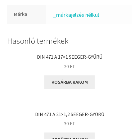
FKM
GLY
Márka
_márkajelzés nélkül
Goodyear
HCH
Hasonló termékek
Hutchinson
IBB
DIN 471 A 17×1 SEEGER-GYŰRŰ
IBC
20
FT
IBU
IKO
KOSÁRBA RAKOM
INA
INT
KBS
DIN 471 A 21×1,2 SEEGER-GYŰRŰ
KG
30
FT
KML