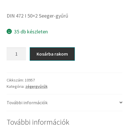
CX
Dichtomatik
DIN 472 I 50×2 Seeger-gyűrű
DKF
DTE
35 db készleten
E.v.
Elatech
DIN
Kosárba rakom
ESE
472
Excelbelt
I
50x2
EZO
Seeger-
Cikkszám:
10957
FAG
Kategória:
zégergyűrűk
gyűrű
FAG
mennyiség
FBJ
További információk
FK
További információk
FKL