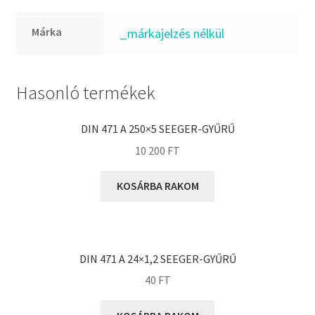
FKM
GLY
Márka
_márkajelzés nélkül
Goodyear
HCH
Hasonló termékek
Hutchinson
IBB
DIN 471 A 250×5 SEEGER-GYŰRŰ
IBC
10 200
FT
IBU
IKO
KOSÁRBA RAKOM
INA
INT
KBS
DIN 471 A 24×1,2 SEEGER-GYŰRŰ
KG
40
FT
KML