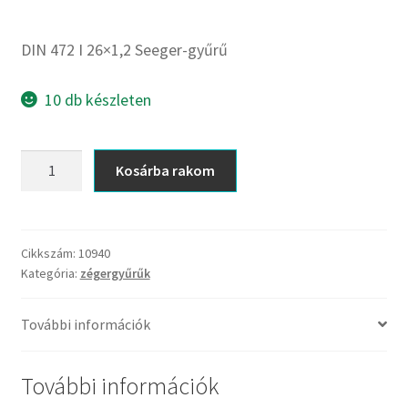
CX
Dichtomatik
DIN 472 I 26×1,2 Seeger-gyűrű
DKF
DTE
10 db készleten
E.v.
Elatech
DIN
Kosárba rakom
ESE
472
Excelbelt
I
26x1,2
EZO
Seeger-
Cikkszám:
10940
FAG
Kategória:
zégergyűrűk
gyűrű
FAG
mennyiség
FBJ
További információk
FK
További információk
FKL