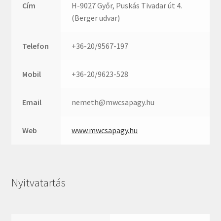
Rexroth
Cím
H-9027 Győr, Puskás Tivadar út 4.
Roulunds
(Berger udvar)
Rubena
Telefon
+36-20/9567-197
SKF
SNR
Mobil
+36-20/9623-528
SWR
teCom
Email
nemeth@mwcsapagy.hu
Temapack
TOPROL
Web
www.mwcsapagy.hu
URB
WEST
WSW
Nyitvatartás
WUH
ZKL