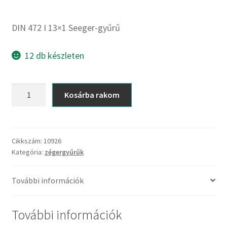
CX
Dichtomatik
DIN 472 I 13×1 Seeger-gyűrű
DKF
DTE
12 db készleten
E.v.
Elatech
DIN
Kosárba rakom
ESE
472
Excelbelt
I
13x1
EZO
Seeger-
Cikkszám:
10926
FAG
Kategória:
zégergyűrűk
gyűrű
FAG
mennyiség
FBJ
További információk
FK
További információk
FKL