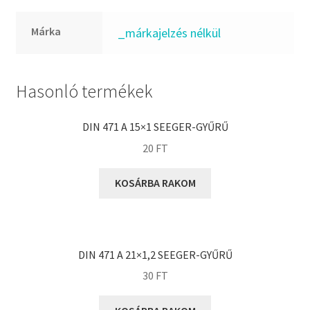
FKM
GLY
Márka
_márkajelzés nélkül
Goodyear
HCH
Hasonló termékek
Hutchinson
IBB
DIN 471 A 15×1 SEEGER-GYŰRŰ
IBC
20
FT
IBU
IKO
KOSÁRBA RAKOM
INA
INT
KBS
DIN 471 A 21×1,2 SEEGER-GYŰRŰ
KG
30
FT
KML