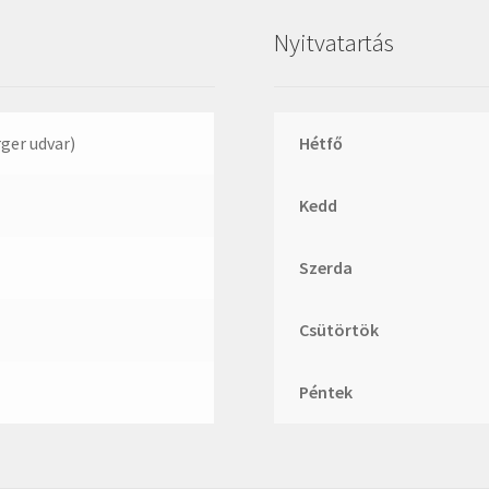
Megadyne
Nyitvatartás
MGK
MGM
Mitsuboshi
rger udvar)
Hétfő
MSC
Nachi
Kedd
NIS
Szerda
NMB
NSK
Csütörtök
NTN
Optibelt
Péntek
PERMAGLIDE
PowerBelt
Rexroth