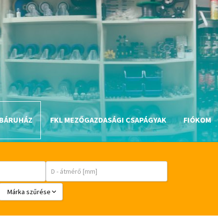
BÁRUHÁZ
FKL MEZŐGAZDASÁGI CSAPÁGYAK
FIÓKOM
Márka szűrése
BABSL