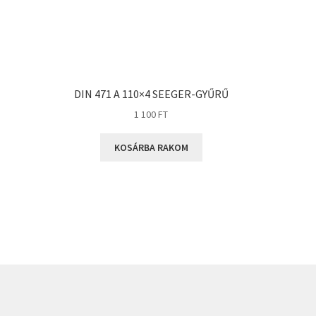
DIN 471 A 110×4 SEEGER-GYŰRŰ
1 100
FT
KOSÁRBA RAKOM