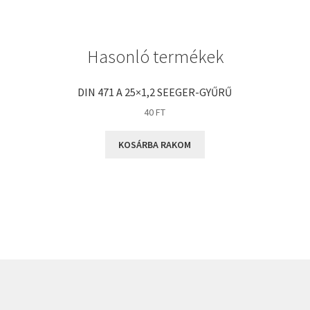
GLY
Goodyear
Hasonló termékek
HCH
Hutchinson
DIN 471 A 25×1,2 SEEGER-GYŰRŰ
IBB
40
FT
IBC
KOSÁRBA RAKOM
IBU
IKO
INA
INT
KBS
KG
KML
KOYO