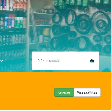
0
Ft
0 termék
Keresés
Visszaállítás