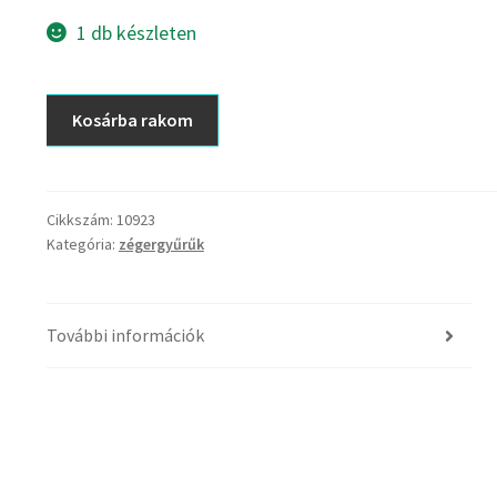
1 db készleten
DIN
Kosárba rakom
472
I
125x4
Seeger-
Cikkszám:
10923
Kategória:
zégergyűrűk
gyűrű
mennyiség
További információk