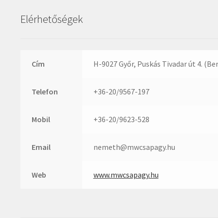
Elérhetőségek
Cím
H-9027 Győr, Puskás Tivadar út 4. (Be
Telefon
+36-20/9567-197
Mobil
+36-20/9623-528
Email
nemeth@mwcsapagy.hu
Web
www.mwcsapagy.hu