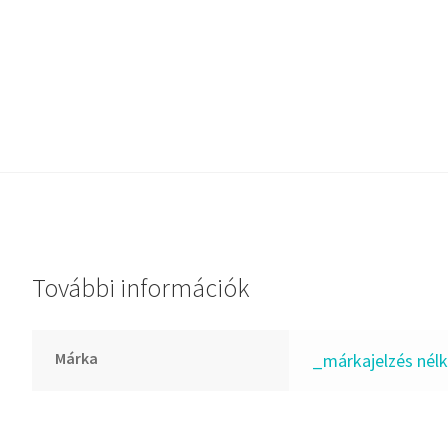
Dichtomatik
DKF
DTE
E.v.
Elatech
ESE
Excelbelt
EZO
FAG
További információk
FAG
FBJ
Márka
_márkajelzés nélk
FK
FKL
FKM