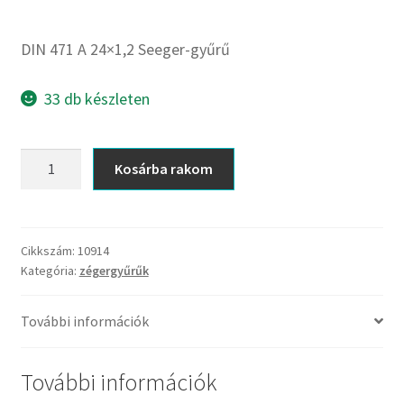
CX
Dichtomatik
DIN 471 A 24×1,2 Seeger-gyűrű
DKF
DTE
33 db készleten
E.v.
Elatech
DIN
Kosárba rakom
ESE
471
Excelbelt
A
24x1,2
EZO
Seeger-
Cikkszám:
10914
FAG
Kategória:
zégergyűrűk
gyűrű
FAG
mennyiség
FBJ
További információk
FK
További információk
FKL