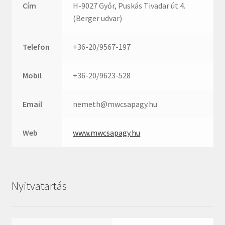
Rexroth
Cím
H-9027 Győr, Puskás Tivadar út 4.
Roulunds
(Berger udvar)
Rubena
Telefon
+36-20/9567-197
SKF
SNR
Mobil
+36-20/9623-528
SWR
teCom
Email
nemeth@mwcsapagy.hu
Temapack
TOPROL
Web
www.mwcsapagy.hu
URB
WEST
WSW
Nyitvatartás
WUH
ZKL