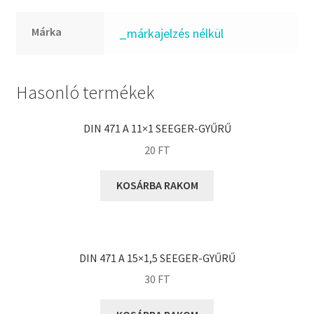
FKM
GLY
Márka
_márkajelzés nélkül
Goodyear
HCH
Hasonló termékek
Hutchinson
IBB
DIN 471 A 11×1 SEEGER-GYŰRŰ
IBC
20
FT
IBU
IKO
KOSÁRBA RAKOM
INA
INT
KBS
DIN 471 A 15×1,5 SEEGER-GYŰRŰ
KG
30
FT
KML