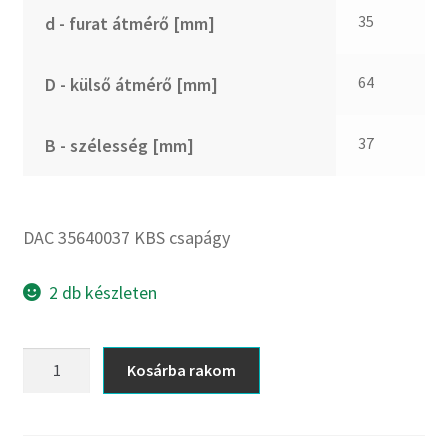
CX
35
d - furat átmérő [mm]
Dichtomatik
DKF
64
D - külső átmérő [mm]
DTE
E.v.
37
B - szélesség [mm]
Elatech
ESE
Excelbelt
DAC 35640037 KBS csapágy
EZO
FAG
2 db készleten
FAG
FBJ
DAC
Kosárba rakom
35640037
FK
KBS
FKL
csapágy