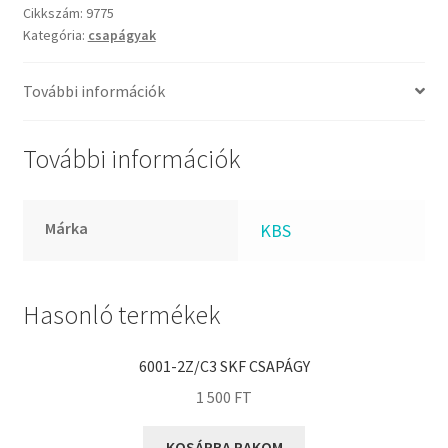
FKM
mennyiség
Cikkszám:
9775
GLY
Kategória:
csapágyak
Goodyear
További információk
HCH
Hutchinson
További információk
IBB
IBC
IBU
Márka
KBS
IKO
INA
Hasonló termékek
INT
KBS
6001-2Z/C3 SKF CSAPÁGY
KG
1 500
FT
KML
KOSÁRBA RAKOM