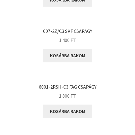
KOYO
Megadyne
MGK
MGM
607-2Z/C3 SKF CSAPÁGY
Mitsuboshi
1 400
FT
MSC
KOSÁRBA RAKOM
Nachi
NIS
NMB
6001-2RSH-C3 FAG CSAPÁGY
NSK
1 800
FT
NTN
Optibelt
KOSÁRBA RAKOM
PERMAGLIDE
PowerBelt