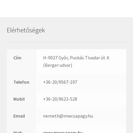
Rexroth
Roulunds
Rubena
Elérhetőségek
SKF
SNR
SWR
Cím
H-9027 Győr, Puskás Tivadar út 4.
teCom
(Berger udvar)
Temapack
TOPROL
Telefon
+36-20/9567-197
URB
WEST
Mobil
+36-20/9623-528
WSW
WUH
Email
nemeth@mwcsapagy.hu
ZKL
Web
www.mwcsapagy.hu