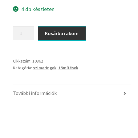
4 db készleten
csúszógyűrűs
Kosárba rakom
tömítés
álló
14-
26-
Cikkszám:
10862
Kategória:
szimeringek, tömítések
8
mennyiség
További információk