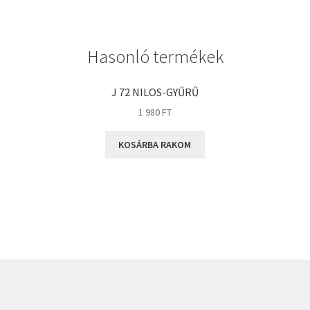
GLY
Goodyear
Hasonló termékek
HCH
Hutchinson
J 72 NILOS-GYŰRŰ
IBB
1 980
FT
IBC
KOSÁRBA RAKOM
IBU
IKO
INA
INT
KBS
KG
KML
KOYO