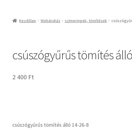
csapágyak és csapágy
csapágyak
Kezdőlap
Webáruház
szimeringek, tömítések
csúszógyűrű
csapágyegységek
csapágyházak
csapágytartozékok
csúszógyűrűs tömítés álló
hajtástechnikai termé
fogaskerekek, foga
agyas- és lapláncke
2 400
Ft
szíjak, ékszíjak
lineáris technika
szimeringek, tömítés
zégergyűrűk
csúszógyűrűs tömítés álló 14-26-8