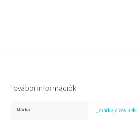
Dichtomatik
DKF
DTE
E.v.
Elatech
ESE
Excelbelt
EZO
FAG
További információk
FAG
FBJ
Márka
_márkajelzés nélk
FK
FKL
FKM