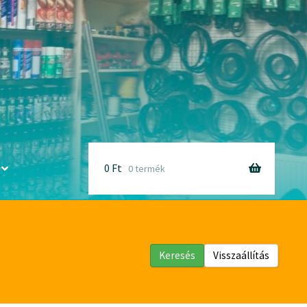
0
Ft
0 termék
Keresés
Visszaállítás