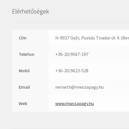
Elérhetőségek
Cím
H-9027 Győr, Puskás Tivadar út 4. (Be
Telefon
+36-20/9567-197
Mobil
+36-20/9623-528
Email
nemeth@mwcsapagy.hu
Web
www.mwcsapagy.hu