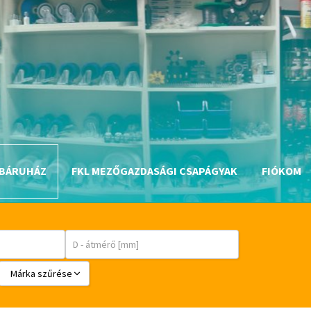
BÁRUHÁZ
FKL MEZŐGAZDASÁGI CSAPÁGYAK
FIÓKOM
Márka szűrése
BABSL