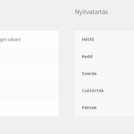
Megadyne
Nyitvatartás
MGK
MGM
Mitsuboshi
rger udvar)
Hétfő
MSC
Nachi
Kedd
NIS
Szerda
NMB
NSK
Csütörtök
NTN
Optibelt
Péntek
PERMAGLIDE
PowerBelt
Rexroth