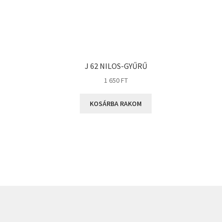
J 62 NILOS-GYŰRŰ
1 650
FT
KOSÁRBA RAKOM