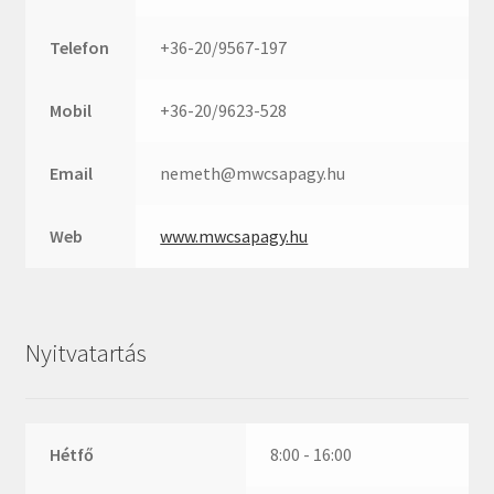
Rexroth
Roulunds
Telefon
+36-20/9567-197
Rubena
SKF
Mobil
+36-20/9623-528
SNR
Email
nemeth@mwcsapagy.hu
SWR
teCom
Web
www.mwcsapagy.hu
Temapack
TOPROL
URB
Nyitvatartás
WEST
WSW
WUH
Hétfő
8:00 - 16:00
ZKL