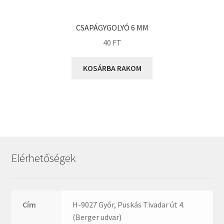
KOYO
Megadyne
CSAPÁGYGOLYÓ 6 MM
MGK
40
FT
MGM
Mitsuboshi
KOSÁRBA RAKOM
MSC
Nachi
NIS
NMB
NSK
Elérhetőségek
NTN
Optibelt
PERMAGLIDE
Cím
H-9027 Győr, Puskás Tivadar út 4.
PowerBelt
(Berger udvar)