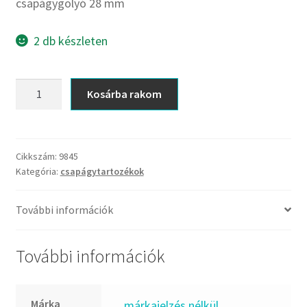
CX
csapágygolyó 28 mm
Dichtomatik
2 db készleten
DKF
DTE
csapágygolyó
E.v.
Kosárba rakom
28
Elatech
mm
ESE
mennyiség
Excelbelt
Cikkszám:
9845
Kategória:
csapágytartozékok
EZO
FAG
További információk
FAG
FBJ
További információk
FK
FKL
Márka
_márkajelzés nélkül