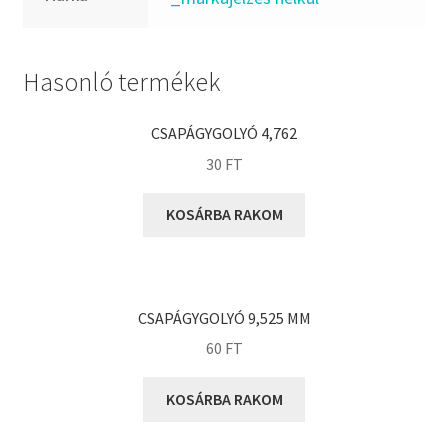
FKM
GLY
Goodyear
Hasonló termékek
HCH
Hutchinson
CSAPÁGYGOLYÓ 4,762
IBB
30
FT
IBC
KOSÁRBA RAKOM
IBU
IKO
INA
CSAPÁGYGOLYÓ 9,525 MM
INT
60
FT
KBS
KG
KOSÁRBA RAKOM
KML