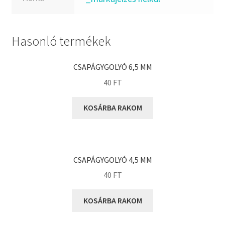
FKM
GLY
Goodyear
Hasonló termékek
HCH
Hutchinson
CSAPÁGYGOLYÓ 6,5 MM
IBB
40
FT
IBC
KOSÁRBA RAKOM
IBU
IKO
INA
CSAPÁGYGOLYÓ 4,5 MM
INT
40
FT
KBS
KG
KOSÁRBA RAKOM
KML