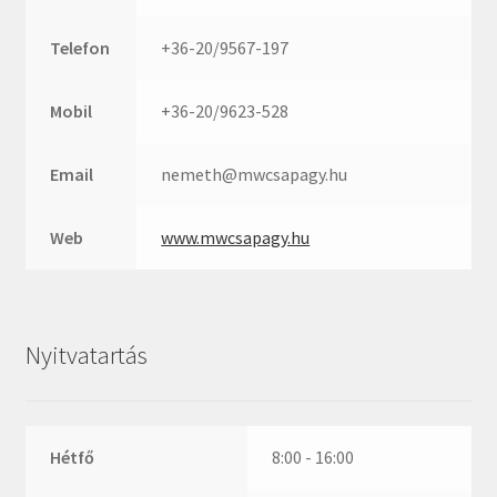
Rexroth
Roulunds
Telefon
+36-20/9567-197
Rubena
SKF
Mobil
+36-20/9623-528
SNR
Email
nemeth@mwcsapagy.hu
SWR
teCom
Web
www.mwcsapagy.hu
Temapack
TOPROL
URB
Nyitvatartás
WEST
WSW
WUH
Hétfő
8:00 - 16:00
ZKL