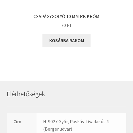
KOYO
Megadyne
CSAPÁGYGOLYÓ 10 MM RB KRÓM
MGK
70
FT
MGM
Mitsuboshi
KOSÁRBA RAKOM
MSC
Nachi
NIS
NMB
NSK
Elérhetőségek
NTN
Optibelt
PERMAGLIDE
Cím
H-9027 Győr, Puskás Tivadar út 4.
PowerBelt
(Berger udvar)