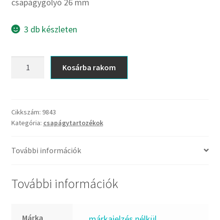
CX
csapágygolyó 26 mm
Dichtomatik
3 db készleten
DKF
DTE
csapágygolyó
E.v.
Kosárba rakom
26
Elatech
mm
ESE
mennyiség
Excelbelt
Cikkszám:
9843
Kategória:
csapágytartozékok
EZO
FAG
További információk
FAG
FBJ
További információk
FK
FKL
Márka
_márkajelzés nélkül