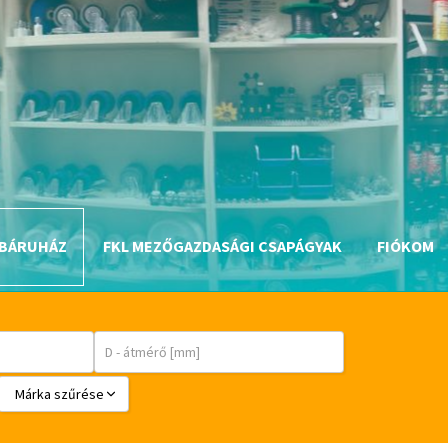
BÁRUHÁZ
FKL MEZŐGAZDASÁGI CSAPÁGYAK
FIÓKOM
Márka szűrése
BABSL