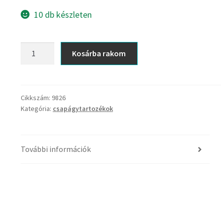
10 db készleten
csapágygolyó
Kosárba rakom
14,288
mm
mennyiség
Cikkszám:
9826
Kategória:
csapágytartozékok
További információk