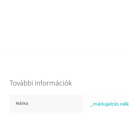
Dichtomatik
DKF
DTE
E.v.
Elatech
ESE
Excelbelt
EZO
FAG
További információk
FAG
FBJ
Márka
_márkajelzés nélk
FK
FKL
FKM