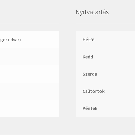
Megadyne
Nyitvatartás
MGK
MGM
Mitsuboshi
rger udvar)
Hétfő
MSC
Nachi
Kedd
NIS
Szerda
NMB
NSK
Csütörtök
NTN
Optibelt
Péntek
PERMAGLIDE
PowerBelt
Rexroth