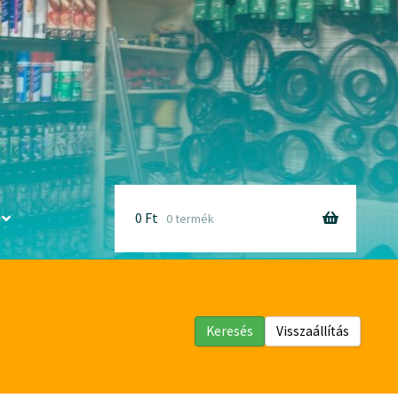
0
Ft
0 termék
Keresés
Visszaállítás