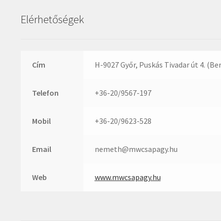
Elérhetőségek
Cím
H-9027 Győr, Puskás Tivadar út 4. (Be
Telefon
+36-20/9567-197
Mobil
+36-20/9623-528
Email
nemeth@mwcsapagy.hu
Web
www.mwcsapagy.hu