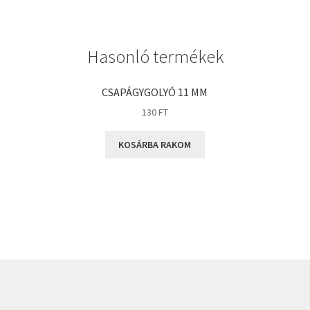
GLY
Goodyear
Hasonló termékek
HCH
Hutchinson
CSAPÁGYGOLYÓ 11 MM
IBB
130
FT
IBC
KOSÁRBA RAKOM
IBU
IKO
INA
INT
KBS
KG
KML
KOYO