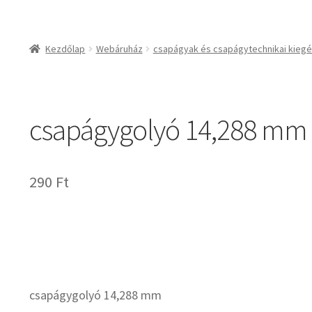
csapágyak és csapágy
csapágyak
Kezdőlap
Webáruház
csapágyak és csapágytechnikai kiegé
csapágyegységek
csapágyházak
csapágytartozékok
csapágygolyó 14,288 mm
hajtástechnikai termé
fogaskerekek, foga
agyas- és lapláncke
290
Ft
szíjak, ékszíjak
lineáris technika
szimeringek, tömítés
zégergyűrűk
csapágygolyó 14,288 mm