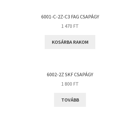
KOYO
Megadyne
6001-C-2Z-C3 FAG CSAPÁGY
MGK
1 470
FT
MGM
Mitsuboshi
KOSÁRBA RAKOM
MSC
Nachi
NIS
6002-2Z SKF CSAPÁGY
NMB
1 800
FT
NSK
TOVÁBB
NTN
Optibelt
PERMAGLIDE
PowerBelt