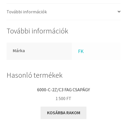
FKM
GLY
További információk
Goodyear
HCH
További információk
Hutchinson
IBB
Márka
FK
IBC
IBU
IKO
Hasonló termékek
INA
6000-C-2Z/C3 FAG CSAPÁGY
INT
1 500
FT
KBS
KG
KOSÁRBA RAKOM
KML