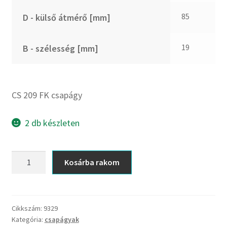
CX
85
D - külső átmérő [mm]
Dichtomatik
DKF
19
B - szélesség [mm]
DTE
E.v.
Elatech
CS 209 FK csapágy
ESE
Excelbelt
2 db készleten
EZO
FAG
CS
Kosárba rakom
FAG
209
FBJ
FK
csapágy
FK
mennyiség
Cikkszám:
9329
FKL
Kategória:
csapágyak