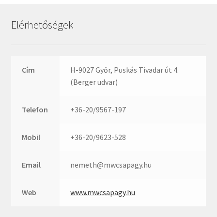
Rexroth
Roulunds
Elérhetőségek
Rubena
SKF
SNR
Cím
H-9027 Győr, Puskás Tivadar út 4.
SWR
(Berger udvar)
teCom
Telefon
+36-20/9567-197
Temapack
TOPROL
Mobil
+36-20/9623-528
URB
WEST
Email
nemeth@mwcsapagy.hu
WSW
WUH
Web
www.mwcsapagy.hu
ZKL