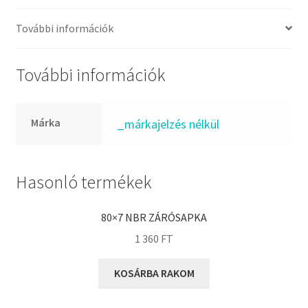
FKM
GLY
További információk
Goodyear
HCH
További információk
Hutchinson
IBB
Márka
_márkajelzés nélkül
IBC
IBU
IKO
Hasonló termékek
INA
80×7 NBR ZÁRÓSAPKA
INT
1 360
FT
KBS
KG
KOSÁRBA RAKOM
KML