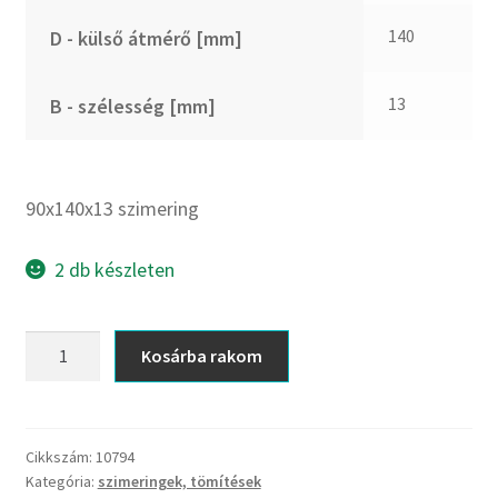
CX
140
D - külső átmérő [mm]
Dichtomatik
DKF
13
B - szélesség [mm]
DTE
E.v.
Elatech
90x140x13 szimering
ESE
Excelbelt
2 db készleten
EZO
FAG
90x140x13
Kosárba rakom
FAG
szimering
FBJ
mennyiség
FK
Cikkszám:
10794
FKL
Kategória:
szimeringek, tömítések