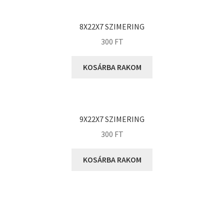
KOYO
Megadyne
8X22X7 SZIMERING
MGK
300
FT
MGM
Mitsuboshi
KOSÁRBA RAKOM
MSC
Nachi
NIS
9X22X7 SZIMERING
NMB
300
FT
NSK
KOSÁRBA RAKOM
NTN
Optibelt
PERMAGLIDE
PowerBelt