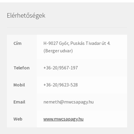
Rexroth
Roulunds
Elérhetőségek
Rubena
SKF
SNR
Cím
H-9027 Győr, Puskás Tivadar út 4.
SWR
(Berger udvar)
teCom
Telefon
+36-20/9567-197
Temapack
TOPROL
Mobil
+36-20/9623-528
URB
WEST
Email
nemeth@mwcsapagy.hu
WSW
WUH
Web
www.mwcsapagy.hu
ZKL