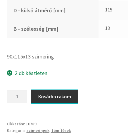
CX
115
D - külső átmérő [mm]
Dichtomatik
DKF
13
B - szélesség [mm]
DTE
E.v.
Elatech
90x115x13 szimering
ESE
Excelbelt
2 db készleten
EZO
FAG
90x115x13
Kosárba rakom
FAG
szimering
FBJ
mennyiség
FK
Cikkszám:
10789
FKL
Kategória:
szimeringek, tömítések