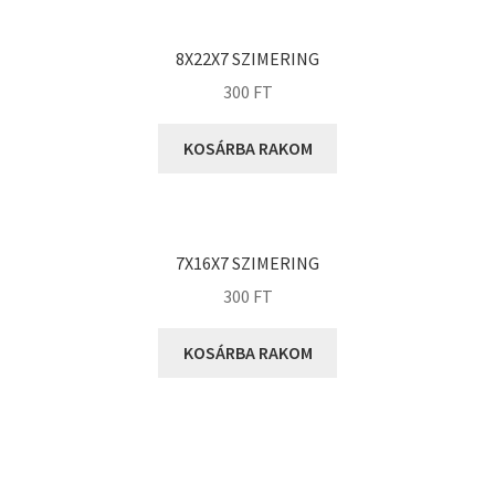
KOYO
Megadyne
8X22X7 SZIMERING
MGK
300
FT
MGM
Mitsuboshi
KOSÁRBA RAKOM
MSC
Nachi
NIS
7X16X7 SZIMERING
NMB
300
FT
NSK
KOSÁRBA RAKOM
NTN
Optibelt
PERMAGLIDE
PowerBelt