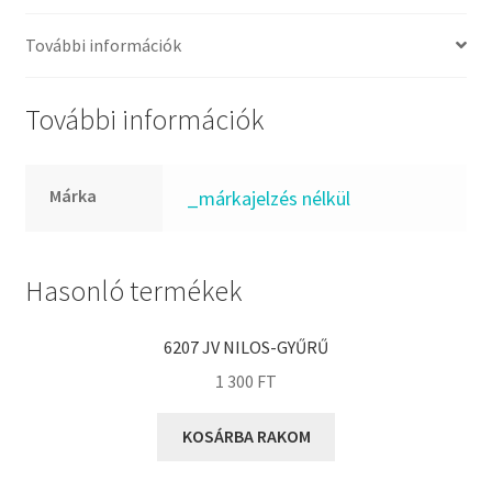
FKM
GLY
További információk
Goodyear
HCH
További információk
Hutchinson
IBB
Márka
_márkajelzés nélkül
IBC
IBU
IKO
Hasonló termékek
INA
6207 JV NILOS-GYŰRŰ
INT
1 300
FT
KBS
KG
KOSÁRBA RAKOM
KML