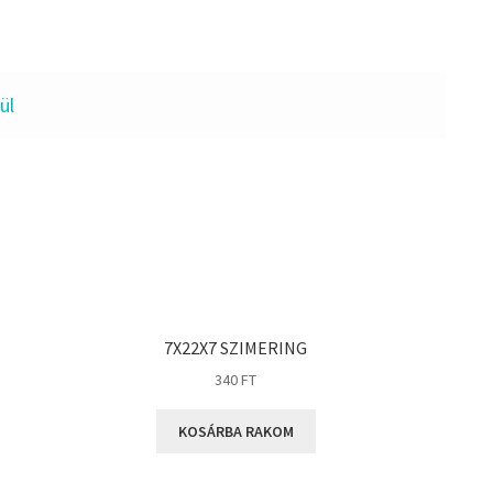
ül
7X22X7 SZIMERING
340
FT
KOSÁRBA RAKOM