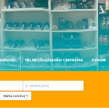
BÁRUHÁZ
FKL MEZŐGAZDASÁGI CSAPÁGYAK
FIÓKOM
Márka szűrése
BABSL