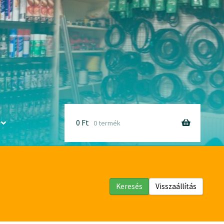
0
Ft
0 termék
Keresés
Visszaállítás