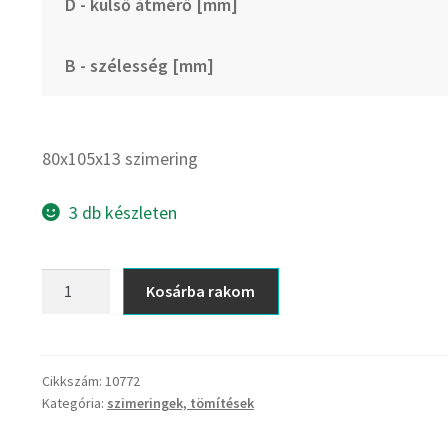
D - külső átmérő [mm]
B - szélesség [mm]
80x105x13 szimering
3 db készleten
80x105x13
Kosárba rakom
szimering
mennyiség
Cikkszám:
10772
Kategória:
szimeringek, tömítések