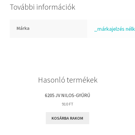
További információk
GLY
Goodyear
HCH
Márka
_márkajelzés nélk
Hutchinson
IBB
IBC
IBU
IKO
Hasonló termékek
INA
INT
6205 JV NILOS-GYŰRŰ
KBS
910
FT
KG
KOSÁRBA RAKOM
KML
KOYO