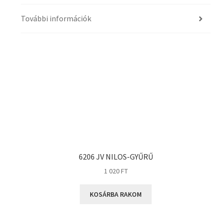
További információk
6206 JV NILOS-GYŰRŰ
1 020
FT
KOSÁRBA RAKOM