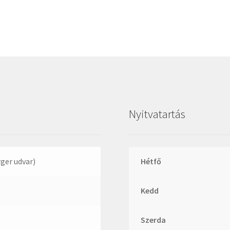
Megadyne
MGK
MGM
Mitsuboshi
MSC
Nachi
NIS
Nyitvatartás
NMB
NSK
NTN
rger udvar)
Hétfő
Optibelt
Kedd
PERMAGLIDE
PowerBelt
Szerda
Rexroth