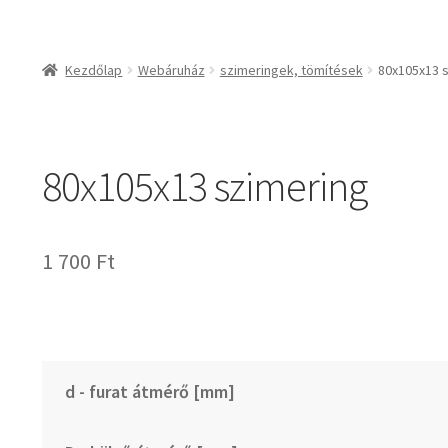
csapágyak és csapágy
csapágyak
Kezdőlap
Webáruház
szimeringek, tömítések
80x105x13 
csapágyegységek
csapágyházak
csapágytartozékok
80x105x13 szimering
hajtástechnikai termé
fogaskerekek, foga
agyas- és lapláncke
1 700
Ft
szíjak, ékszíjak
lineáris technika
szimeringek, tömítés
zégergyűrűk
d - furat átmérő [mm]