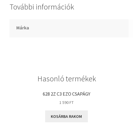
További információk
GLY
Goodyear
HCH
Márka
Hutchinson
IBB
IBC
IBU
IKO
Hasonló termékek
INA
INT
628 2Z C3 EZO CSAPÁGY
KBS
1 590
FT
KG
KOSÁRBA RAKOM
KML
KOYO