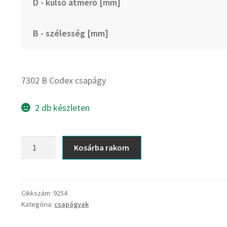
D - külső átmérő [mm]
B - szélesség [mm]
7302 B Codex csapágy
2 db készleten
7302
Kosárba rakom
B
Codex
csapágy
mennyiség
Cikkszám:
9254
Kategória:
csapágyak