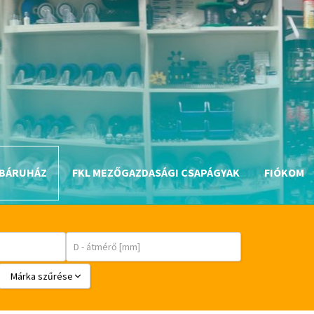
BÁRUHÁZ
FKL MEZŐGAZDASÁGI CSAPÁGYAK
FIÓKOM
Márka szűrése
BABSL