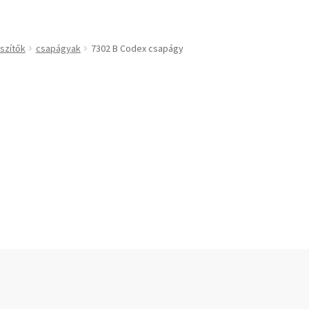
technikai kiegészítők
Bando
BECO
szítők
csapágyak
7302 B Codex csapágy
CBF-SNH
CDX
CHF
kek
CHI
slécek
CMB
rekek
Codex
Codex Extreme
COM-A
ek
Concar
Contitech
Corteco
CX