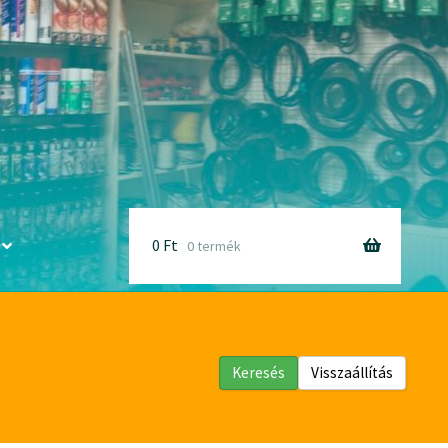
0
Ft
0 termék
Keresés
Visszaállítás