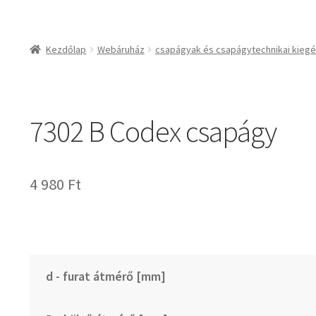
csapágyak és csapágy
csapágyak
Kezdőlap
Webáruház
csapágyak és csapágytechnikai kiegé
csapágyegységek
csapágyházak
csapágytartozékok
7302 B Codex csapágy
hajtástechnikai termé
fogaskerekek, foga
agyas- és lapláncke
4 980
Ft
szíjak, ékszíjak
lineáris technika
szimeringek, tömítés
zégergyűrűk
d - furat átmérő [mm]