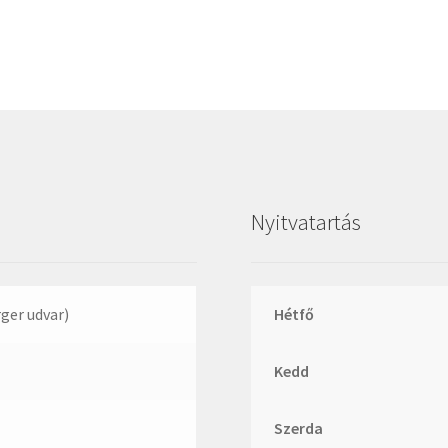
Megadyne
MGK
MGM
Mitsuboshi
MSC
Nachi
NIS
Nyitvatartás
NMB
NSK
NTN
rger udvar)
Hétfő
Optibelt
Kedd
PERMAGLIDE
PowerBelt
Szerda
Rexroth